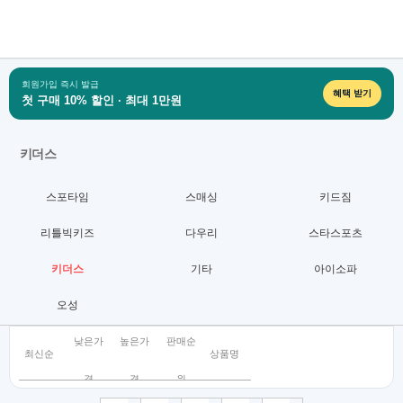
회원가입 즉시 발급
혜택 받기
첫 구매 10% 할인 · 최대 1만원
키더스
스포타임
스매싱
키드짐
리틀빅키즈
다우리
스타스포츠
키더스
기타
아이소파
오성
낮은가
높은가
판매순
최신순
상품명
격
격
위