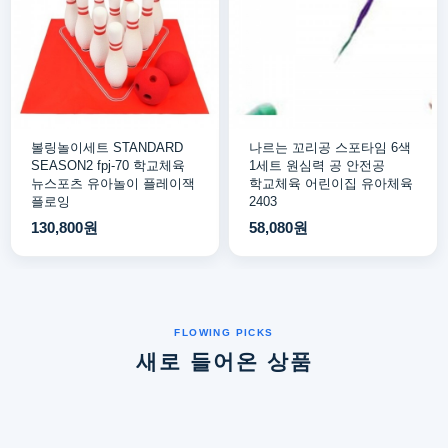
볼링놀이세트 STANDARD
나르는 꼬리공 스포타임 6색
SEASON2 fpj-70 학교체육
1세트 원심력 공 안전공
뉴스포츠 유아놀이 플레이잭
학교체육 어린이집 유아체육
플로잉
2403
130,800원
58,080원
새로 들어온 상품