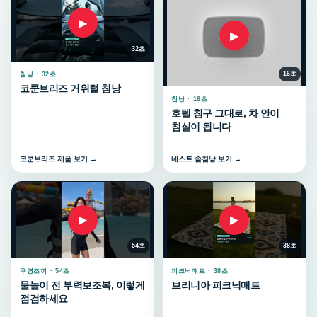
▶
▶
32초
16초
침낭 · 32초
코쿤브리즈 거위털 침낭
침낭 · 16초
호텔 침구 그대로, 차 안이
침실이 됩니다
코쿤브리즈 제품 보기 →
네스트 솜침낭 보기 →
▶
▶
54초
38초
구명조끼 · 54초
피크닉매트 · 38초
물놀이 전 부력보조복, 이렇게
브리니아 피크닉매트
점검하세요