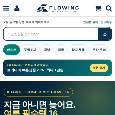
오늘 필요한 상품, 빠르게 찾아보세요
안전한 결제 · 전국배송
⌕
상
품
검
베스트
구명조끼
침낭
캠핑
학교 체육
우산·우의
색
8월 14일까지 · 번호 입력 없이 발급
쿠폰 받기
브리니아 여름상품 20% · 최대 1만원
8.14까지 · SUMMER MUST-HAVE 16
지금 아니면 늦어요.
여름 필수템 16