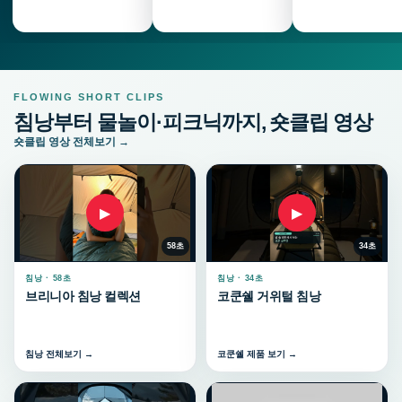
FLOWING SHORT CLIPS
침낭부터 물놀이·피크닉까지, 숏클립 영상
숏클립 영상 전체보기 →
▶
▶
58초
34초
침낭 · 58초
침낭 · 34초
브리니아 침낭 컬렉션
코쿤쉘 거위털 침낭
침낭 전체보기 →
코쿤쉘 제품 보기 →