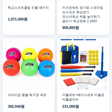
학교스포츠클럽 킨볼 패키지
키즈런세트 경기용 스포타임
뉴스포츠 육상경기
유소년육상 허들 높이뛰기
1,071,000원
달리기 학교체육 2 2403
958,800원
프리미엄 폼볼 배구공 세트
티볼세트+베이스세트 티볼공
티볼글러브
392,040원
231,000원