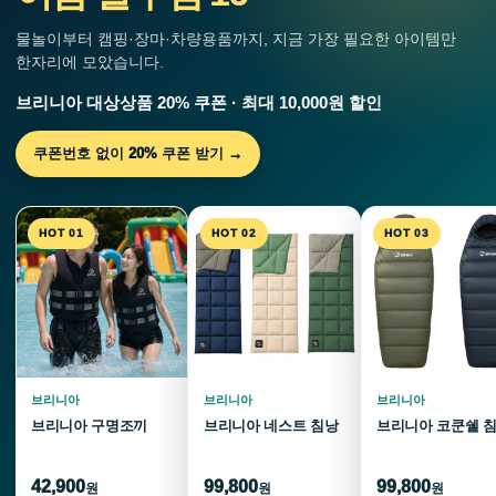
물놀이부터 캠핑·장마·차량용품까지, 지금 가장 필요한 아이템만
한자리에 모았습니다.
브리니아 대상상품 20% 쿠폰 · 최대 10,000원 할인
쿠폰번호 없이 20% 쿠폰 받기 →
HOT 01
HOT 02
HOT 03
브리니아
브리니아
브리니아
브리니아 구명조끼
브리니아 네스트 침낭
브리니아 코쿤쉘 
42,900
99,800
99,800
원
원
원