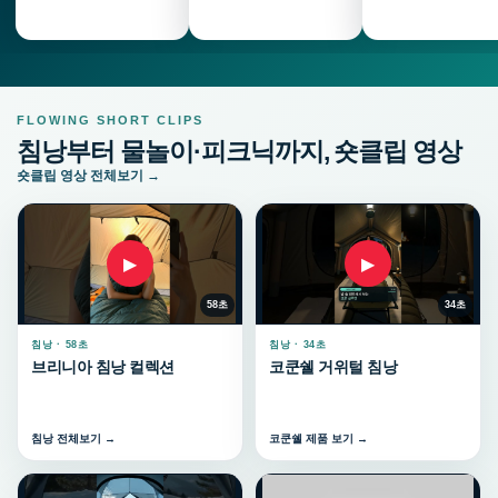
FLOWING SHORT CLIPS
침낭부터 물놀이·피크닉까지, 숏클립 영상
숏클립 영상 전체보기 →
▶
▶
58초
34초
침낭 · 58초
침낭 · 34초
브리니아 침낭 컬렉션
코쿤쉘 거위털 침낭
침낭 전체보기 →
코쿤쉘 제품 보기 →