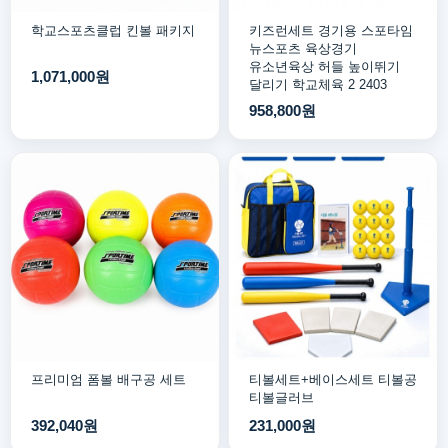
학교스포츠클럽 킨볼 패키지
키즈런세트 경기용 스포타임
뉴스포츠 육상경기
유소년육상 허들 높이뛰기
1,071,000원
달리기 학교체육 2 2403
958,800원
프리미엄 폼볼 배구공 세트
티볼세트+베이스세트 티볼공
티볼글러브
392,040원
231,000원