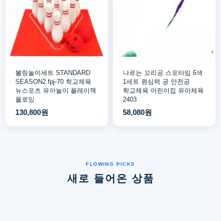
볼링놀이세트 STANDARD
나르는 꼬리공 스포타임 6색
SEASON2 fpj-70 학교체육
1세트 원심력 공 안전공
뉴스포츠 유아놀이 플레이잭
학교체육 어린이집 유아체육
플로잉
2403
130,800원
58,080원
새로 들어온 상품