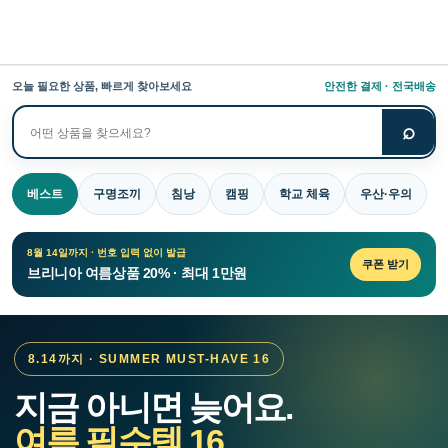
오늘 필요한 상품, 빠르게 찾아보세요
안전한 결제 · 전국배송
⌕
상
품
검
베스트
구명조끼
침낭
캠핑
학교 체육
우산·우의
색
8월 14일까지 · 번호 입력 없이 발급
쿠폰 받기
브리니아 여름상품 20% · 최대 1만원
8.14까지 · SUMMER MUST-HAVE 16
지금 아니면 늦어요.
여름 필수템 16