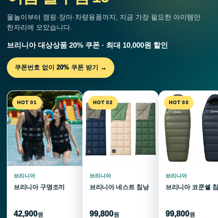
물놀이부터 캠핑·장마·차량용품까지, 지금 가장 필요한 아이템만
한자리에 모았습니다.
브리니아 대상상품 20% 쿠폰 · 최대 10,000원 할인
쿠폰번호 없이 20% 쿠폰 받기 →
HOT 01
HOT 02
HOT 03
브리니아
브리니아
브리니아
브리니아 구명조끼
브리니아 네스트 침낭
브리니아 코쿤쉘 
42,900
99,800
99,800
원
원
원