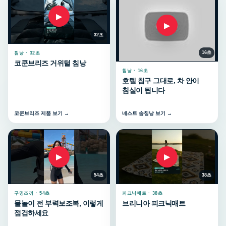
▶
▶
32초
16초
침낭 · 32초
코쿤브리즈 거위털 침낭
침낭 · 16초
호텔 침구 그대로, 차 안이
침실이 됩니다
코쿤브리즈 제품 보기 →
네스트 솜침낭 보기 →
▶
▶
54초
38초
구명조끼 · 54초
피크닉매트 · 38초
물놀이 전 부력보조복, 이렇게
브리니아 피크닉매트
점검하세요