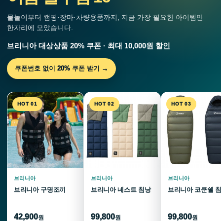
물놀이부터 캠핑·장마·차량용품까지, 지금 가장 필요한 아이템만
한자리에 모았습니다.
브리니아 대상상품 20% 쿠폰 · 최대 10,000원 할인
쿠폰번호 없이 20% 쿠폰 받기 →
HOT 01
HOT 02
HOT 03
브리니아
브리니아
브리니아
브리니아 구명조끼
브리니아 네스트 침낭
브리니아 코쿤쉘 
42,900
99,800
99,800
원
원
원