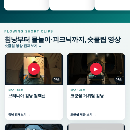
FLOWING SHORT CLIPS
침낭부터 물놀이·피크닉까지, 숏클립 영상
숏클립 영상 전체보기 →
▶
▶
58초
34초
침낭 · 58초
침낭 · 34초
브리니아 침낭 컬렉션
코쿤쉘 거위털 침낭
침낭 전체보기 →
코쿤쉘 제품 보기 →