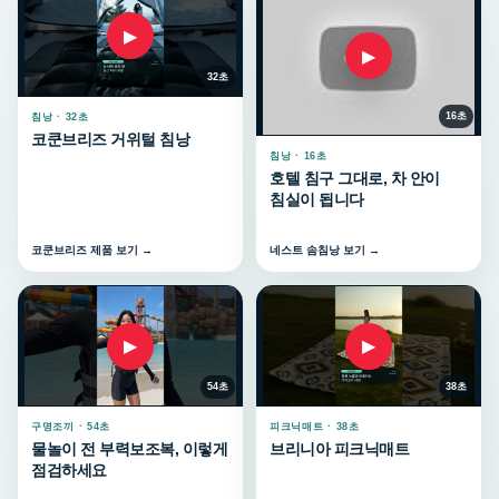
▶
▶
32초
16초
침낭 · 32초
코쿤브리즈 거위털 침낭
침낭 · 16초
호텔 침구 그대로, 차 안이
침실이 됩니다
코쿤브리즈 제품 보기 →
네스트 솜침낭 보기 →
▶
▶
54초
38초
구명조끼 · 54초
피크닉매트 · 38초
물놀이 전 부력보조복, 이렇게
브리니아 피크닉매트
점검하세요