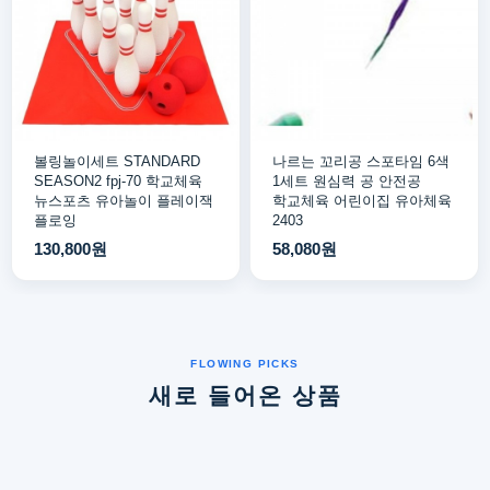
볼링놀이세트 STANDARD
나르는 꼬리공 스포타임 6색
SEASON2 fpj-70 학교체육
1세트 원심력 공 안전공
뉴스포츠 유아놀이 플레이잭
학교체육 어린이집 유아체육
플로잉
2403
130,800원
58,080원
새로 들어온 상품