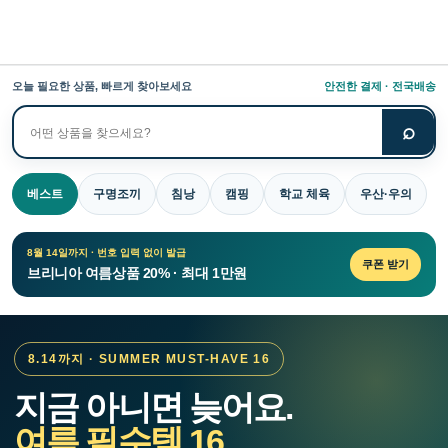
오늘 필요한 상품, 빠르게 찾아보세요
안전한 결제 · 전국배송
⌕
상
품
검
베스트
구명조끼
침낭
캠핑
학교 체육
우산·우의
색
8월 14일까지 · 번호 입력 없이 발급
쿠폰 받기
브리니아 여름상품 20% · 최대 1만원
8.14까지 · SUMMER MUST-HAVE 16
지금 아니면 늦어요.
여름 필수템 16