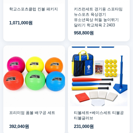
학교스포츠클럽 킨볼 패키지
키즈런세트 경기용 스포타임
뉴스포츠 육상경기
유소년육상 허들 높이뛰기
1,071,000원
달리기 학교체육 2 2403
958,800원
프리미엄 폼볼 배구공 세트
티볼세트+베이스세트 티볼공
티볼글러브
392,040원
231,000원