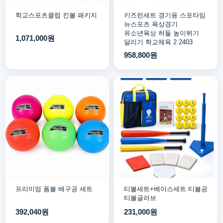
학교스포츠클럽 킨볼 패키지
키즈런세트 경기용 스포타임
뉴스포츠 육상경기
유소년육상 허들 높이뛰기
1,071,000원
달리기 학교체육 2 2403
958,800원
프리미엄 폼볼 배구공 세트
티볼세트+베이스세트 티볼공
티볼글러브
392,040원
231,000원