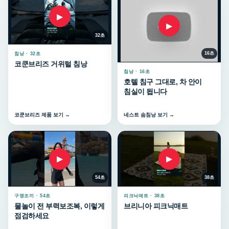
▶
▶
32초
16초
침낭 · 32초
코쿤브리즈 거위털 침낭
침낭 · 16초
호텔 침구 그대로, 차 안이
침실이 됩니다
코쿤브리즈 제품 보기 →
네스트 솜침낭 보기 →
▶
▶
54초
38초
구명조끼 · 54초
피크닉매트 · 38초
물놀이 전 부력보조복, 이렇게
브리니아 피크닉매트
점검하세요