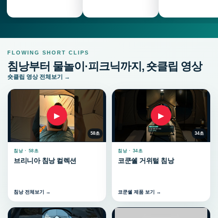
FLOWING SHORT CLIPS
침낭부터 물놀이·피크닉까지, 숏클립 영상
숏클립 영상 전체보기 →
▶
▶
58초
34초
침낭 · 58초
침낭 · 34초
브리니아 침낭 컬렉션
코쿤쉘 거위털 침낭
침낭 전체보기 →
코쿤쉘 제품 보기 →