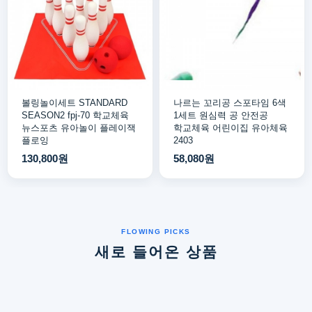
볼링놀이세트 STANDARD
나르는 꼬리공 스포타임 6색
SEASON2 fpj-70 학교체육
1세트 원심력 공 안전공
뉴스포츠 유아놀이 플레이잭
학교체육 어린이집 유아체육
플로잉
2403
130,800원
58,080원
새로 들어온 상품