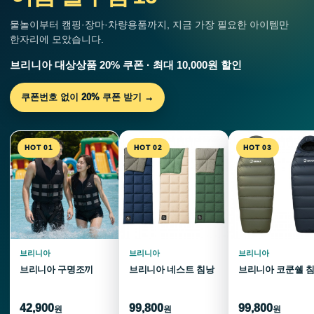
물놀이부터 캠핑·장마·차량용품까지, 지금 가장 필요한 아이템만
한자리에 모았습니다.
브리니아 대상상품 20% 쿠폰 · 최대 10,000원 할인
쿠폰번호 없이 20% 쿠폰 받기 →
HOT 01
HOT 02
HOT 03
브리니아
브리니아
브리니아
브리니아 구명조끼
브리니아 네스트 침낭
브리니아 코쿤쉘 
42,900
99,800
99,800
원
원
원