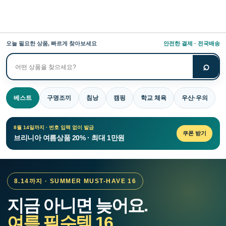
오늘 필요한 상품, 빠르게 찾아보세요
안전한 결제 · 전국배송
⌕
상
품
검
베스트
구명조끼
침낭
캠핑
학교 체육
우산·우의
색
8월 14일까지 · 번호 입력 없이 발급
쿠폰 받기
브리니아 여름상품 20% · 최대 1만원
8.14까지 · SUMMER MUST-HAVE 16
지금 아니면 늦어요.
여름 필수템 16