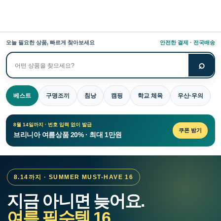
오늘 필요한 상품, 빠르게 찾아보세요
안전한 결제 · 전국배송
⌕
상
품
검
베스트
구명조끼
침낭
캠핑
학교 체육
우산·우의
색
8월 14일까지 · 번호 입력 없이 발급
쿠폰 받기
브리니아 여름상품 20% · 최대 1만원
8.14까지 · SUMMER MUST-HAVE 16
지금 아니면 늦어요.
여름 필수템 16