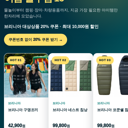
물놀이부터 캠핑·장마·차량용품까지, 지금 가장 필요한 아이템만
한자리에 모았습니다.
브리니아 대상상품 20% 쿠폰 · 최대 10,000원 할인
쿠폰번호 없이 20% 쿠폰 받기 →
HOT 01
HOT 02
HOT 03
브리니아
브리니아
브리니아
브리니아 구명조끼
브리니아 네스트 침낭
브리니아 코쿤쉘 
42,900
99,800
99,800
원
원
원