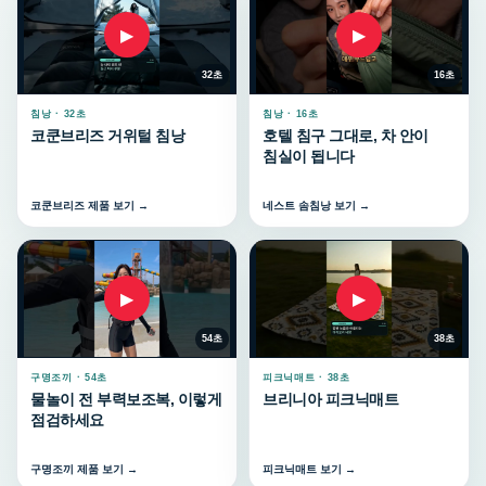
▶
▶
32초
16초
침낭 · 32초
침낭 · 16초
코쿤브리즈 거위털 침낭
호텔 침구 그대로, 차 안이
침실이 됩니다
코쿤브리즈 제품 보기 →
네스트 솜침낭 보기 →
▶
▶
54초
38초
구명조끼 · 54초
피크닉매트 · 38초
물놀이 전 부력보조복, 이렇게
브리니아 피크닉매트
점검하세요
구명조끼 제품 보기 →
피크닉매트 보기 →