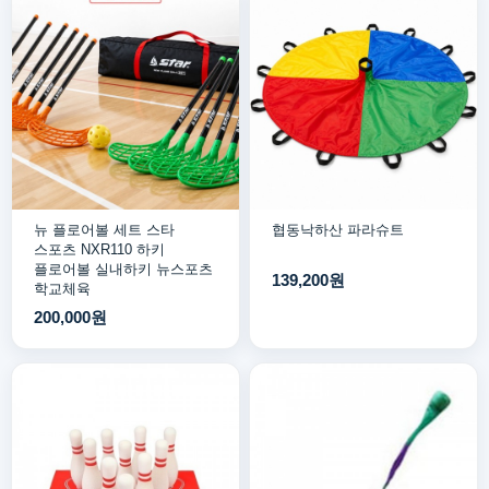
뉴 플로어볼 세트 스타
협동낙하산 파라슈트
스포츠 NXR110 하키
플로어볼 실내하키 뉴스포츠
139,200원
학교체육
200,000원