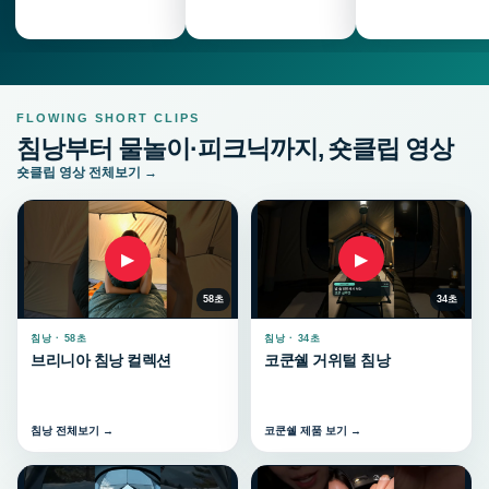
FLOWING SHORT CLIPS
침낭부터 물놀이·피크닉까지, 숏클립 영상
숏클립 영상 전체보기 →
▶
▶
58초
34초
침낭 · 58초
침낭 · 34초
브리니아 침낭 컬렉션
코쿤쉘 거위털 침낭
침낭 전체보기 →
코쿤쉘 제품 보기 →