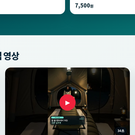
7,500
원
 영상
▶
34초