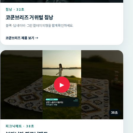
침낭 · 32초
코쿤브리즈 거위털 침낭
블랙·딥 네이비·그린 컬러의 외형을 짧게 확인하세요.
코쿤브리즈 제품 보기 →
▶
38초
피크닉매트 · 38초