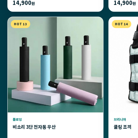
14,900
14,900
원
원
HOT 13
HOT 14
플로잉
브리니아
비소리 3단 전자동 우산
쿨링 조끼