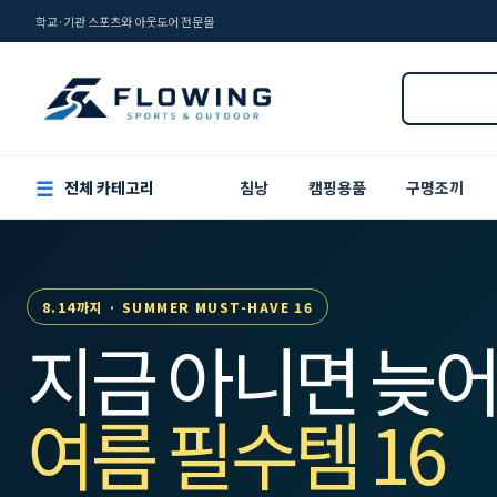
학교·기관 스포츠와 아웃도어 전문몰
☰
전체 카테고리
침낭
캠핑용품
구명조끼
8.14까지 · SUMMER MUST-HAVE 16
지금 아니면 늦어
여름 필수템 16