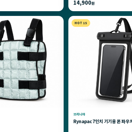
14,900
원
HOT 15
브리니아
Rynapac 7인치 기기용 폰 파우