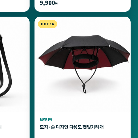
9,900
원
HOT 16
브리니아
치
모자·손 디자인 다용도 햇빛가리개