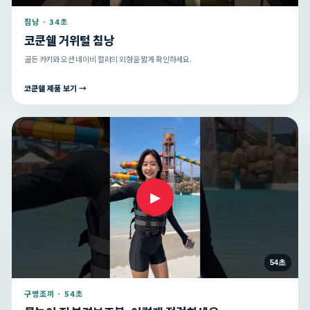
침낭 · 34초
코쿤쉘 거위털 침낭
골든 카키와 오션 네이비 컬러의 외형을 짧게 확인하세요.
코쿤쉘 제품 보기 →
▶
54초
구명조끼 · 54초