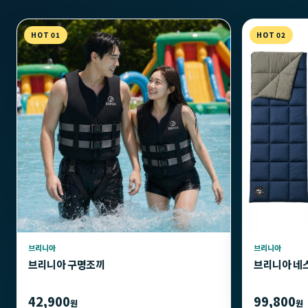
HOT 01
HOT 02
브리니아
브리니아
브리니아 구명조끼
브리니아 네
42,900
99,800
원
원