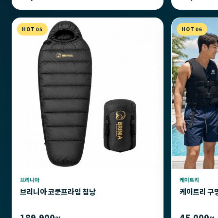
HOT 05
HOT 06
브리니아
케이트리
브리니아 코쿤프라임 침낭
케이트리 구
189,900
45,000