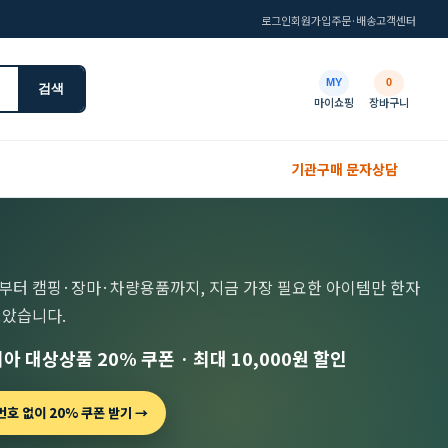
로그인
회원가입
주문·배송
고객센터
MY
0
검색
마이쇼핑
장바구니
기관구매 문자상담
부터 캠핑·장마·차량용품까지, 지금 가장 필요한 아이템만 한자
모았습니다.
아 대상상품 20% 쿠폰 · 최대 10,000원 할인
호 없이 20% 쿠폰 받기 →