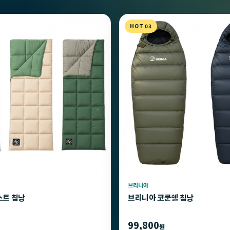
HOT 03
브리니아
스트 침낭
브리니아 코쿤쉘 침낭
99,800
원