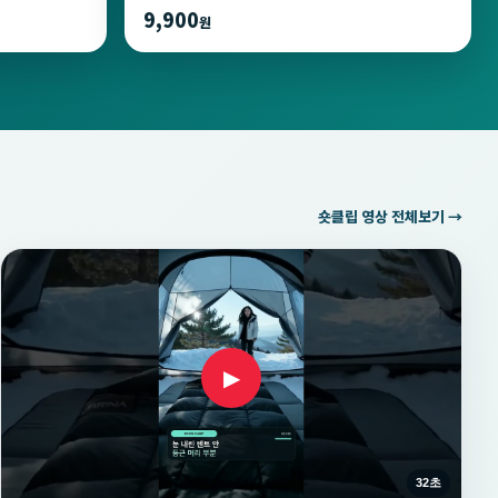
9,900
원
숏클립 영상 전체보기 →
▶
32초