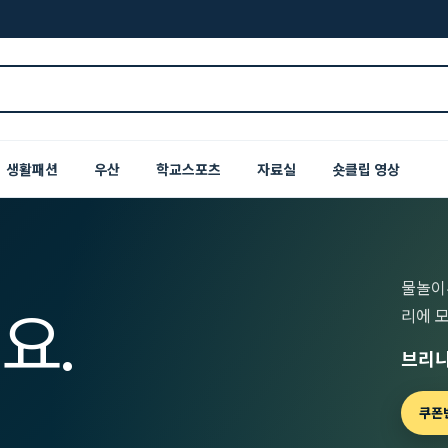
생활패션
우산
학교스포츠
자료실
숏클립 영상
물놀이
요.
리에 
브리니
쿠폰번