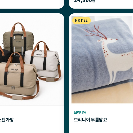
원
HOT 11
브리니아
스턴가방
브리니아 무릎담요