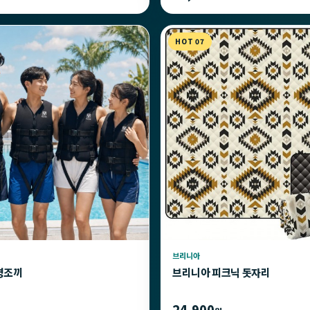
HOT 07
브리니아
명조끼
브리니아 피크닉 돗자리
24,900