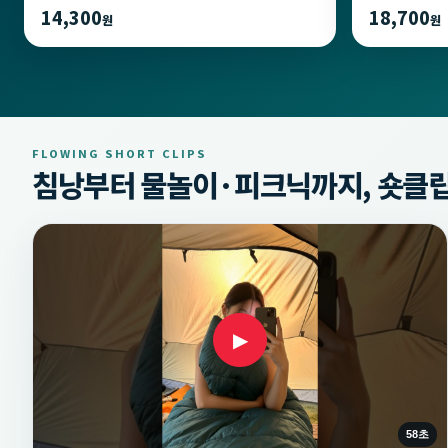
14,300
18,700
원
원
FLOWING SHORT CLIPS
침낭부터 물놀이·피크닉까지, 숏클립
▶
58초