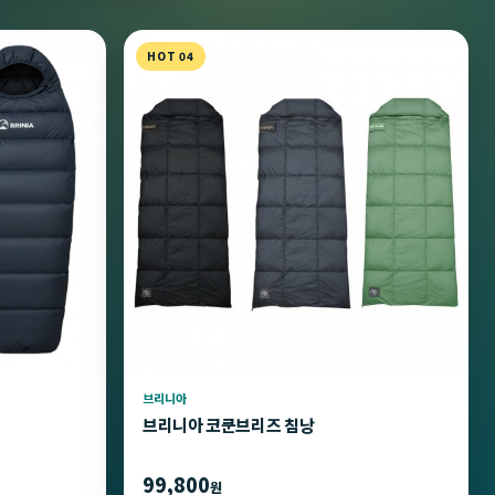
HOT 04
브리니아
브리니아 코쿤브리즈 침낭
99,800
원