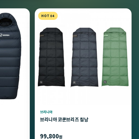
HOT 04
브리니아
브리니아 코쿤브리즈 침낭
99,800
원