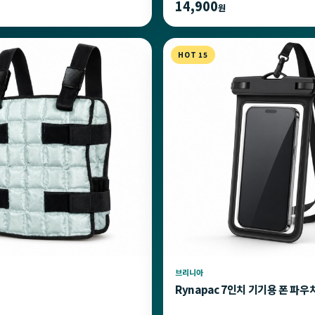
14,900
원
HOT 15
브리니아
Rynapac 7인치 기기용 폰 파우