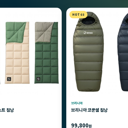
HOT 03
브리니아
스트 침낭
브리니아 코쿤쉘 침낭
99,800
원