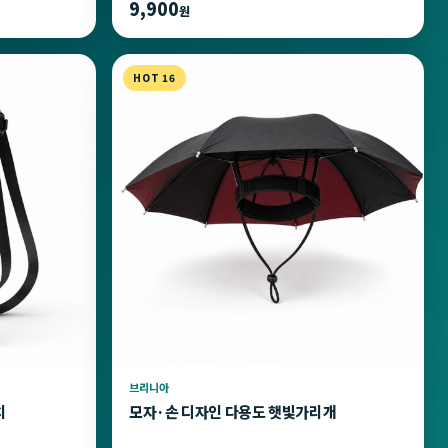
9,900
원
HOT 16
브리니아
치
모자·손 디자인 다용도 햇빛가리개