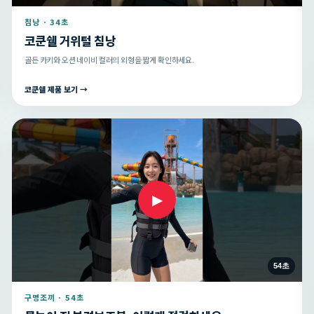
침낭 · 34초
코쿤쉘 거위털 침낭
골든 카키와 오션 네이비 컬러의 외형을 짧게 확인하세요.
코쿤쉘 제품 보기 →
▶
54초
구명조끼 · 54초