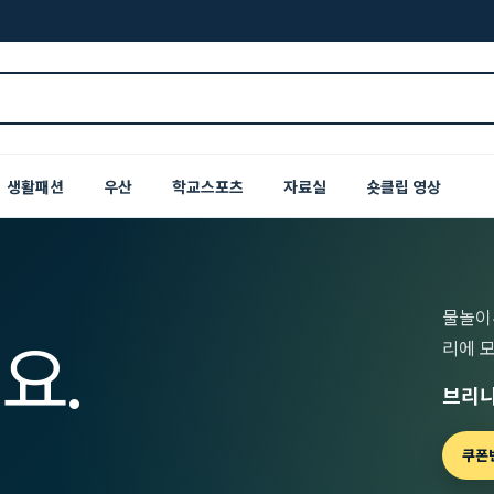
생활패션
우산
학교스포츠
자료실
숏클립 영상
물놀이
요.
리에 
브리니
쿠폰번