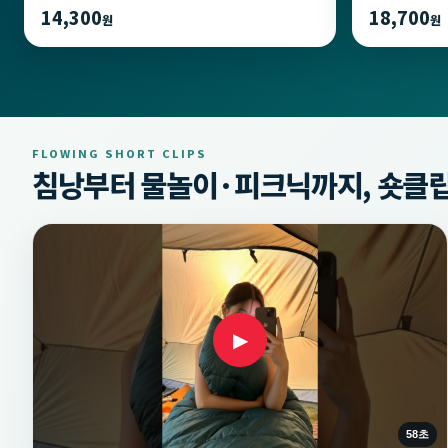
14,300
18,700
원
원
FLOWING SHORT CLIPS
침낭부터 물놀이·피크닉까지, 숏클립
▶
58초