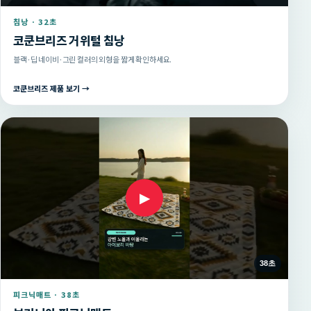
침낭 · 32초
코쿤브리즈 거위털 침낭
블랙·딥 네이비·그린 컬러의 외형을 짧게 확인하세요.
코쿤브리즈 제품 보기 →
▶
38초
피크닉매트 · 38초