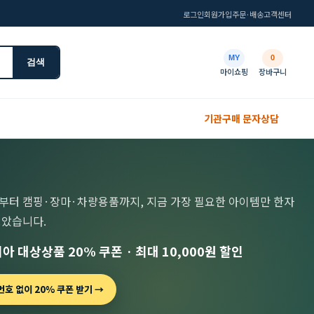
로그인
회원가입
주문·배송
고객센터
MY
0
검색
마이쇼핑
장바구니
기관구매 문자상담
부터 캠핑·장마·차량용품까지, 지금 가장 필요한 아이템만 한자
모았습니다.
아 대상상품 20% 쿠폰 · 최대 10,000원 할인
호 없이 20% 쿠폰 받기 →