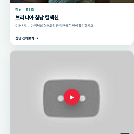
침낭 · 58초
브리니아 침낭 컬렉션
여러 브리니아 침낭의 형태와 활용 장면을 한 번에 확인하세요.
침낭 전체보기 →
▶