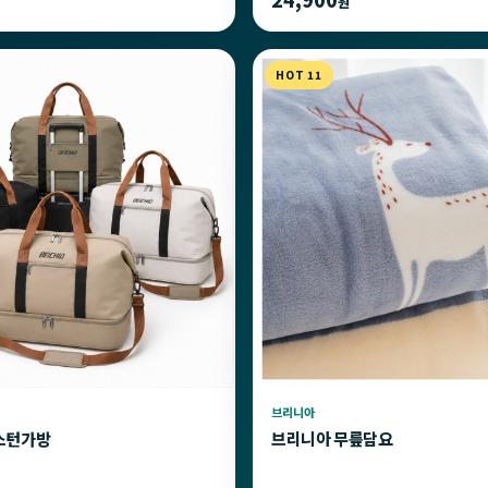
원
HOT 11
브리니아
스턴가방
브리니아 무릎담요