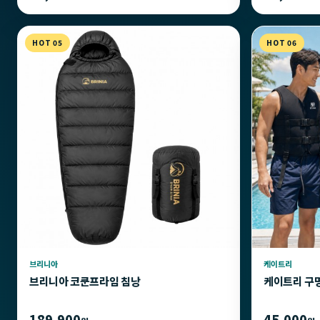
HOT 05
HOT 06
브리니아
케이트리
브리니아 코쿤프라임 침낭
케이트리 구
189,900
45,000