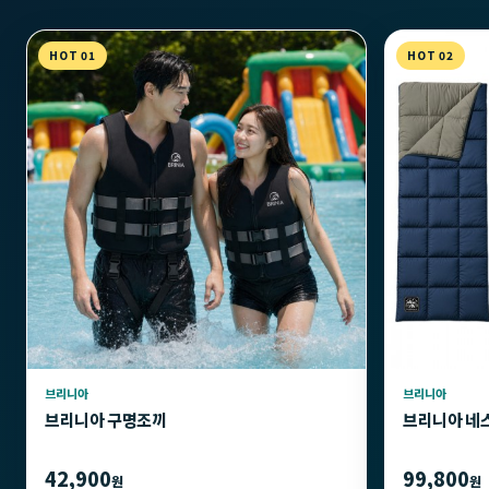
HOT 01
HOT 02
브리니아
브리니아
브리니아 구명조끼
브리니아 네
42,900
99,800
원
원