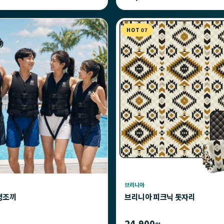
HOT 07
브리니아
명조끼
브리니아 피크닉 돗자리
24,900