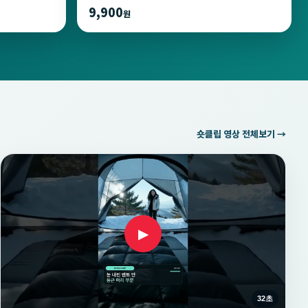
9,900
원
숏클립 영상 전체보기 →
▶
32초