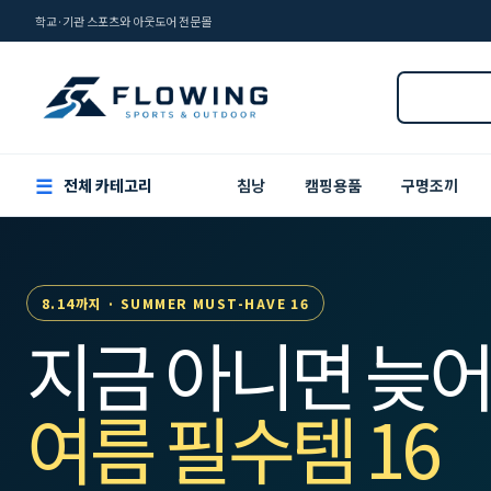
학교·기관 스포츠와 아웃도어 전문몰
☰
전체 카테고리
침낭
캠핑용품
구명조끼
8.14까지 · SUMMER MUST-HAVE 16
지금 아니면 늦어
여름 필수템 16