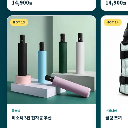
14,900
14,900
원
원
HOT 13
HOT 14
플로잉
브리니아
비소리 3단 전자동 우산
쿨링 조끼