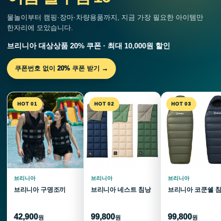
물놀이부터 캠핑·장마·차량용품까지, 지금 가장 필요한 아이템만
한자리에 모았습니다.
브리니아 대상상품 20% 쿠폰 · 최대 10,000원 할인
쿠폰번호 없이 20% 쿠폰 받기 →
HOT 01
HOT 02
HOT 03
브리니아
브리니아
브리니아
브리니아 구명조끼
브리니아 네스트 침낭
브리니아 코쿤쉘 
42,900
99,800
99,800
원
원
원