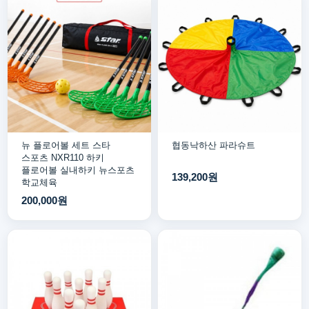
뉴 플로어볼 세트 스타
협동낙하산 파라슈트
스포츠 NXR110 하키
플로어볼 실내하키 뉴스포츠
139,200원
학교체육
200,000원