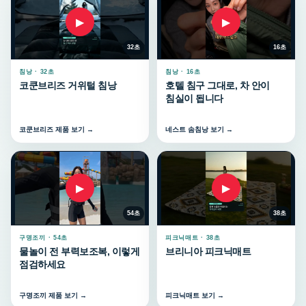
▶
▶
32초
16초
침낭 · 32초
침낭 · 16초
코쿤브리즈 거위털 침낭
호텔 침구 그대로, 차 안이
침실이 됩니다
코쿤브리즈 제품 보기 →
네스트 솜침낭 보기 →
▶
▶
54초
38초
구명조끼 · 54초
피크닉매트 · 38초
물놀이 전 부력보조복, 이렇게
브리니아 피크닉매트
점검하세요
구명조끼 제품 보기 →
피크닉매트 보기 →