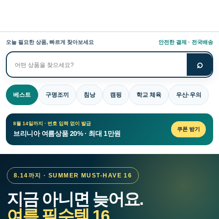
오늘 필요한 상품, 빠르게 찾아보세요
안전한 결제 · 전국배송
⌕
상
품
검
베스트
구명조끼
침낭
캠핑
학교 체육
우산·우의
색
8월 14일까지 · 번호 입력 없이 발급
쿠폰 받기
브리니아 여름상품 20% · 최대 1만원
8.14까지 · SUMMER MUST-HAVE 16
지금 아니면 늦어요.
여름 필수템 16