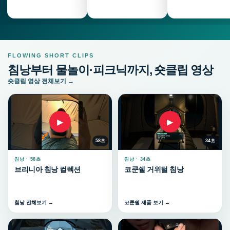
FLOWING SHORT CLIPS
침낭부터 물놀이·피크닉까지, 숏클립 영상
숏클립 영상 전체보기 →
▶
▶
58초
34초
침낭 · 58초
침낭 · 34초
브리니아 침낭 컬렉션
코쿤쉘 거위털 침낭
침낭 전체보기 →
코쿤쉘 제품 보기 →