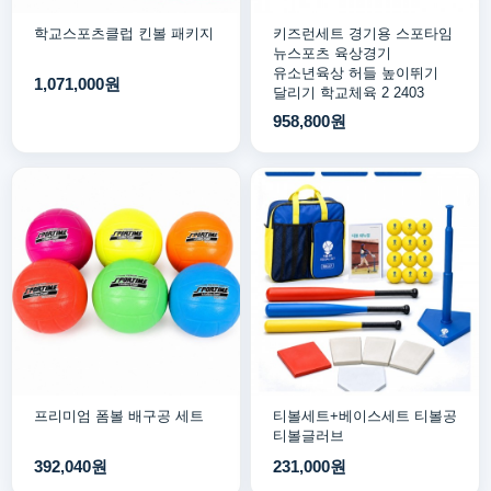
학교스포츠클럽 킨볼 패키지
키즈런세트 경기용 스포타임
뉴스포츠 육상경기
유소년육상 허들 높이뛰기
1,071,000원
달리기 학교체육 2 2403
958,800원
프리미엄 폼볼 배구공 세트
티볼세트+베이스세트 티볼공
티볼글러브
392,040원
231,000원