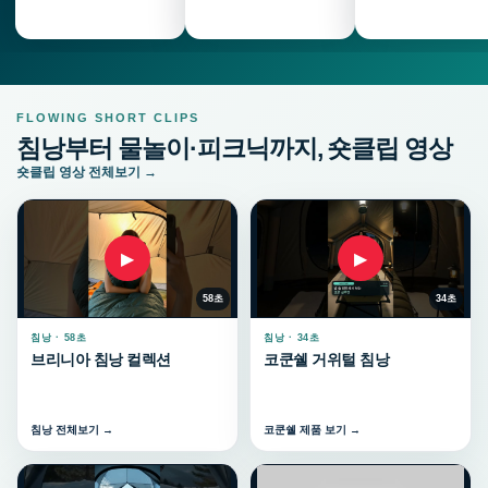
FLOWING SHORT CLIPS
침낭부터 물놀이·피크닉까지, 숏클립 영상
숏클립 영상 전체보기 →
▶
▶
58초
34초
침낭 · 58초
침낭 · 34초
브리니아 침낭 컬렉션
코쿤쉘 거위털 침낭
침낭 전체보기 →
코쿤쉘 제품 보기 →