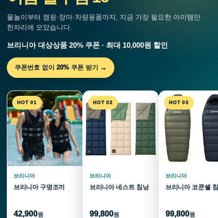
물놀이부터 캠핑·장마·차량용품까지, 지금 가장 필요한 아이템만
한자리에 모았습니다.
브리니아 대상상품 20% 쿠폰 · 최대 10,000원 할인
쿠폰번호 없이 20% 쿠폰 받기 →
HOT 01
HOT 02
HOT 03
브리니아
브리니아
브리니아
브리니아 구명조끼
브리니아 네스트 침낭
브리니아 코쿤쉘 
42,900
99,800
99,800
원
원
원