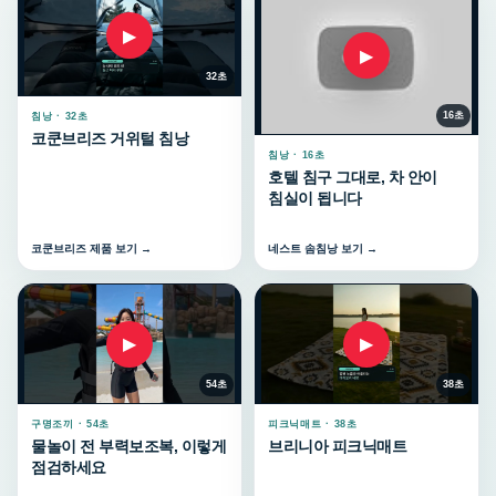
▶
▶
32초
16초
침낭 · 32초
코쿤브리즈 거위털 침낭
침낭 · 16초
호텔 침구 그대로, 차 안이
침실이 됩니다
코쿤브리즈 제품 보기 →
네스트 솜침낭 보기 →
▶
▶
54초
38초
구명조끼 · 54초
피크닉매트 · 38초
물놀이 전 부력보조복, 이렇게
브리니아 피크닉매트
점검하세요