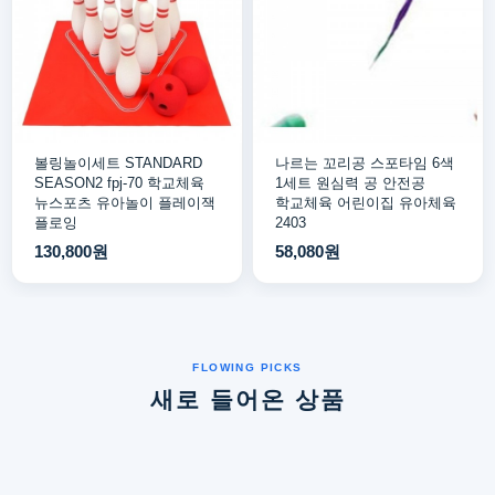
볼링놀이세트 STANDARD
나르는 꼬리공 스포타임 6색
SEASON2 fpj-70 학교체육
1세트 원심력 공 안전공
뉴스포츠 유아놀이 플레이잭
학교체육 어린이집 유아체육
플로잉
2403
130,800원
58,080원
새로 들어온 상품