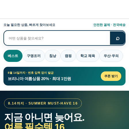
오늘 필요한 상품, 빠르게 찾아보세요
안전한 결제 · 전국배송
⌕
상
품
검
베스트
구명조끼
침낭
캠핑
학교 체육
우산·우의
색
8월 14일까지 · 번호 입력 없이 발급
쿠폰 받기
브리니아 여름상품 20% · 최대 1만원
8.14까지 · SUMMER MUST-HAVE 16
지금 아니면 늦어요.
여름 필수템 16