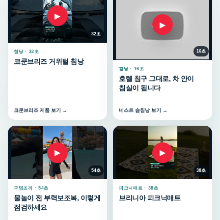
▶
▶
32초
16초
침낭 · 32초
코쿤브리즈 거위털 침낭
침낭 · 16초
호텔 침구 그대로, 차 안이
침실이 됩니다
코쿤브리즈 제품 보기 →
네스트 솜침낭 보기 →
▶
▶
54초
38초
구명조끼 · 54초
피크닉매트 · 38초
물놀이 전 부력보조복, 이렇게
브리니아 피크닉매트
점검하세요