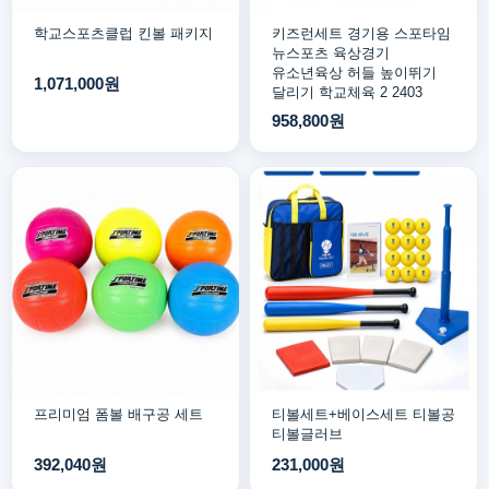
학교스포츠클럽 킨볼 패키지
키즈런세트 경기용 스포타임
뉴스포츠 육상경기
유소년육상 허들 높이뛰기
1,071,000원
달리기 학교체육 2 2403
958,800원
프리미엄 폼볼 배구공 세트
티볼세트+베이스세트 티볼공
티볼글러브
392,040원
231,000원