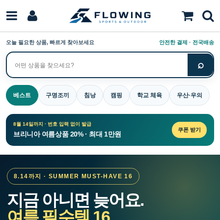
오늘 필요한 상품, 빠르게 찾아보세요
안전한 결제 · 전국배송
⌕
상
품
검
베스트
구명조끼
침낭
캠핑
학교 체육
우산·우의
색
8월 14일까지 · 번호 입력 없이 발급
쿠폰 받기
브리니아 여름상품 20% · 최대 1만원
8.14까지 · SUMMER MUST-HAVE 16
지금 아니면 늦어요.
여름 필수템 16