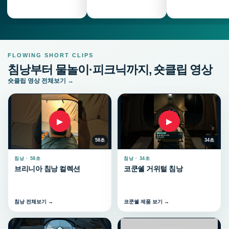
FLOWING SHORT CLIPS
침낭부터 물놀이·피크닉까지, 숏클립 영상
숏클립 영상 전체보기 →
▶
▶
58초
34초
침낭 · 58초
침낭 · 34초
브리니아 침낭 컬렉션
코쿤쉘 거위털 침낭
침낭 전체보기 →
코쿤쉘 제품 보기 →