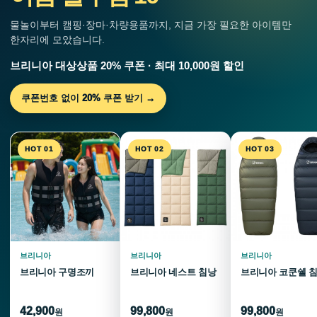
물놀이부터 캠핑·장마·차량용품까지, 지금 가장 필요한 아이템만
한자리에 모았습니다.
브리니아 대상상품 20% 쿠폰 · 최대 10,000원 할인
쿠폰번호 없이 20% 쿠폰 받기 →
HOT 01
HOT 02
HOT 03
브리니아
브리니아
브리니아
브리니아 구명조끼
브리니아 네스트 침낭
브리니아 코쿤쉘 
42,900
99,800
99,800
원
원
원