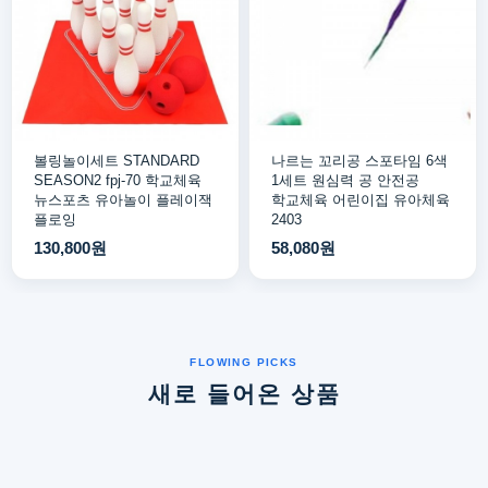
볼링놀이세트 STANDARD
나르는 꼬리공 스포타임 6색
SEASON2 fpj-70 학교체육
1세트 원심력 공 안전공
뉴스포츠 유아놀이 플레이잭
학교체육 어린이집 유아체육
플로잉
2403
130,800원
58,080원
새로 들어온 상품