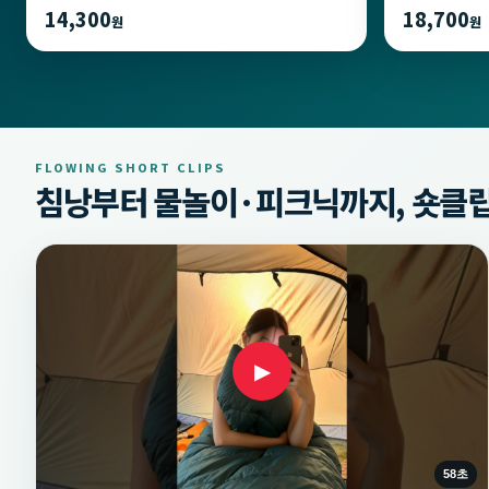
14,300
18,700
원
원
FLOWING SHORT CLIPS
침낭부터 물놀이·피크닉까지, 숏클립
▶
58초