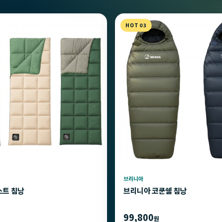
HOT 03
브리니아
스트 침낭
브리니아 코쿤쉘 침낭
99,800
원