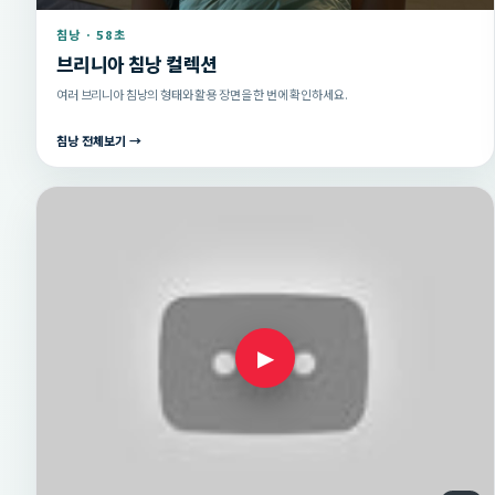
침낭 · 58초
브리니아 침낭 컬렉션
여러 브리니아 침낭의 형태와 활용 장면을 한 번에 확인하세요.
침낭 전체보기 →
▶