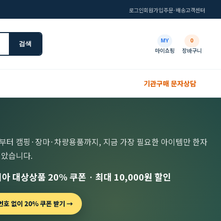
로그인
회원가입
주문·배송
고객센터
MY
0
검색
마이쇼핑
장바구니
기관구매 문자상담
부터 캠핑·장마·차량용품까지, 지금 가장 필요한 아이템만 한자
모았습니다.
아 대상상품 20% 쿠폰 · 최대 10,000원 할인
호 없이 20% 쿠폰 받기 →