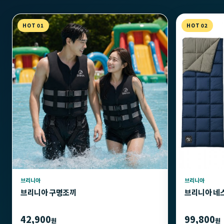
HOT 01
HOT 02
브리니아
브리니아
브리니아 구명조끼
브리니아 네
42,900
99,800
원
원