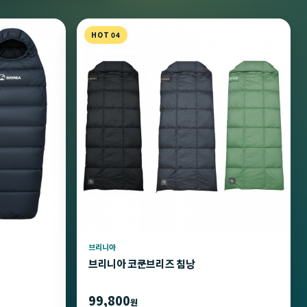
HOT 04
브리니아
브리니아 코쿤브리즈 침낭
99,800
원