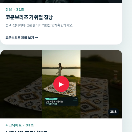
침낭 · 32초
코쿤브리즈 거위털 침낭
블랙·딥 네이비·그린 컬러의 외형을 짧게 확인하세요.
코쿤브리즈 제품 보기 →
▶
38초
피크닉매트 · 38초