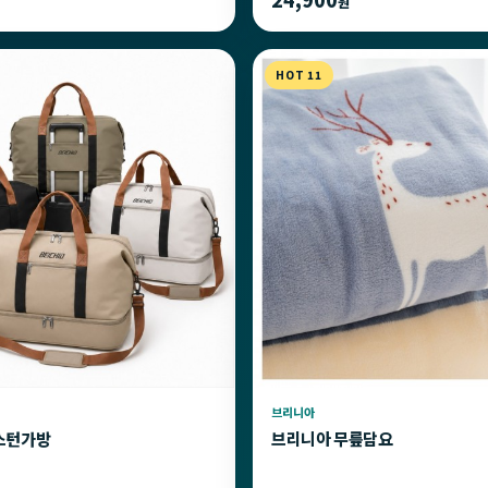
원
HOT 11
브리니아
스턴가방
브리니아 무릎담요