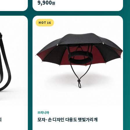
9,900
원
HOT 16
브리니아
치
모자·손 디자인 다용도 햇빛가리개