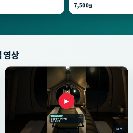
7,500
원
 영상
▶
34초