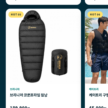
HOT 05
HOT 06
브리니아
케이트리
브리니아 코쿤프라임 침낭
케이트리 구
189,900
45,000