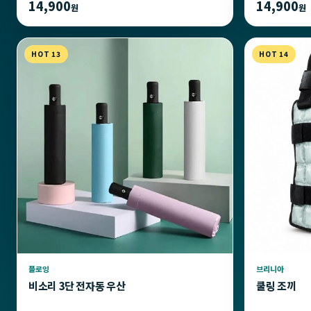
14,900
14,900
원
원
HOT 13
HOT 14
플로잉
브리니아
비소리 3단 전자동 우산
쿨링 조끼