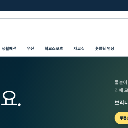
생활패션
우산
학교스포츠
자료실
숏클립 영상
물놀이
요.
리에 
브리니
쿠폰번