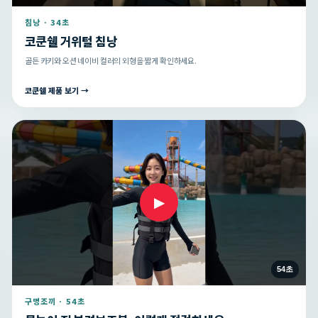
침낭 · 34초
코쿤쉘 거위털 침낭
골든 카키와 오션 네이비 컬러의 외형을 짧게 확인하세요.
코쿤쉘 제품 보기 →
▶
54초
구명조끼 · 54초