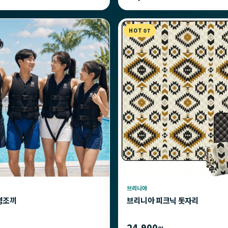
HOT 07
브리니아
명조끼
브리니아 피크닉 돗자리
24,900