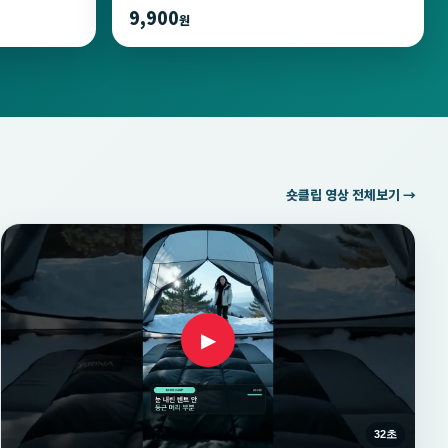
9,900
원
숏클립 영상 전체보기 →
▶
32초