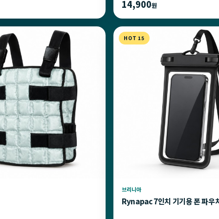
14,900
원
HOT 15
브리니아
Rynapac 7인치 기기용 폰 파우