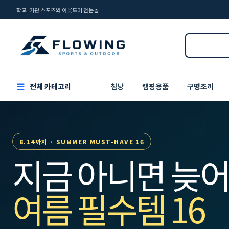
학교·기관 스포츠와 아웃도어 전문몰
☰
전체 카테고리
침낭
캠핑용품
구명조끼
8.14까지 · SUMMER MUST-HAVE 16
지금 아니면 늦어
여름 필수템 16