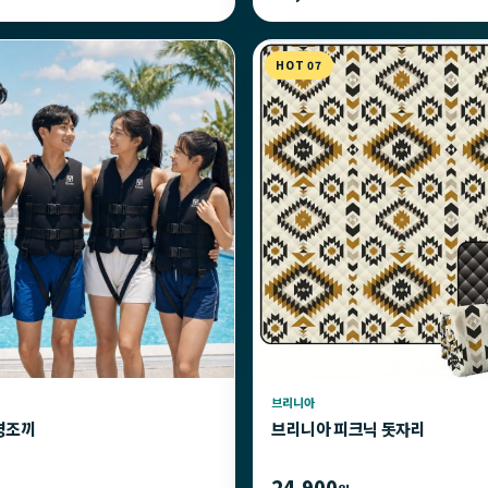
HOT 07
브리니아
명조끼
브리니아 피크닉 돗자리
24,900