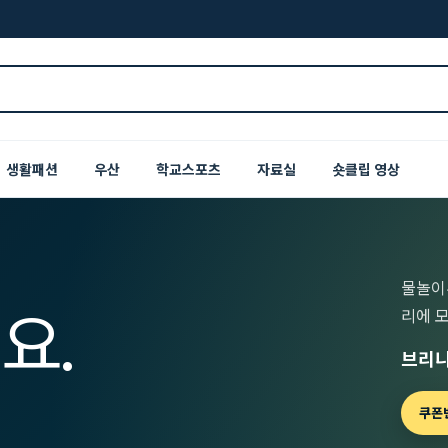
생활패션
우산
학교스포츠
자료실
숏클립 영상
물놀이
요.
리에 
브리니
쿠폰번