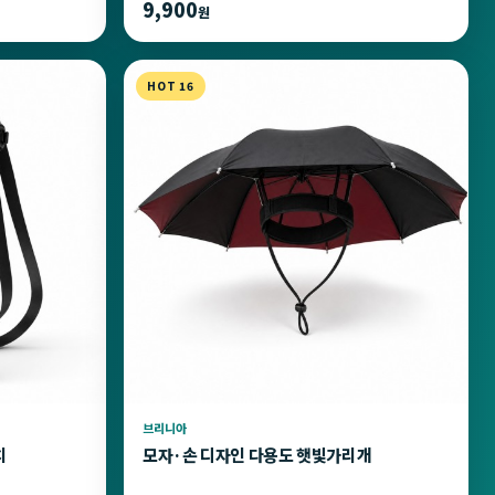
9,900
원
HOT 16
브리니아
치
모자·손 디자인 다용도 햇빛가리개