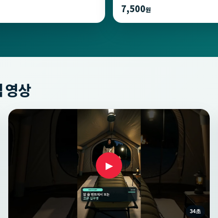
7,500
원
 영상
▶
34초