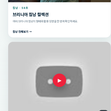
침낭 · 58초
브리니아 침낭 컬렉션
여러 브리니아 침낭의 형태와 활용 장면을 한 번에 확인하세요.
침낭 전체보기 →
▶