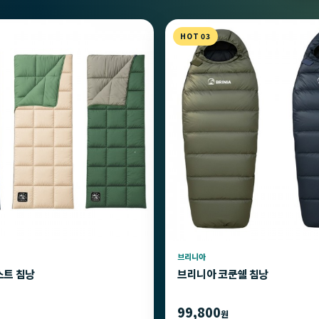
HOT 03
브리니아
스트 침낭
브리니아 코쿤쉘 침낭
99,800
원