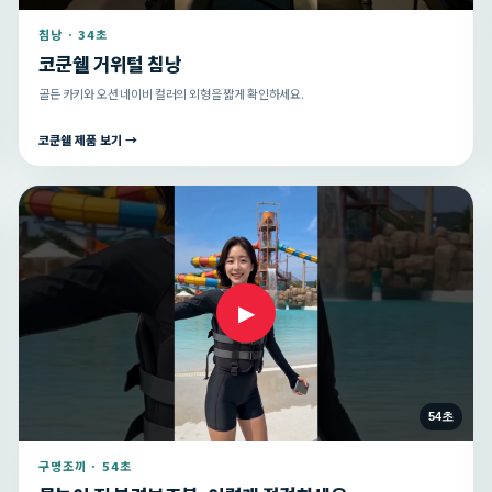
침낭 · 34초
코쿤쉘 거위털 침낭
골든 카키와 오션 네이비 컬러의 외형을 짧게 확인하세요.
코쿤쉘 제품 보기 →
▶
54초
구명조끼 · 54초