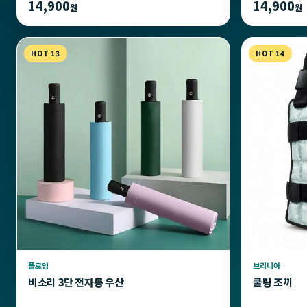
14,900
14,900
원
원
HOT 13
HOT 14
플로잉
브리니아
비소리 3단 전자동 우산
쿨링 조끼