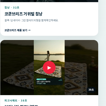
침낭 · 32초
코쿤브리즈 거위털 침낭
블랙·딥 네이비·그린 컬러의 외형을 짧게 확인하세요.
코쿤브리즈 제품 보기 →
▶
38초
피크닉매트 · 38초