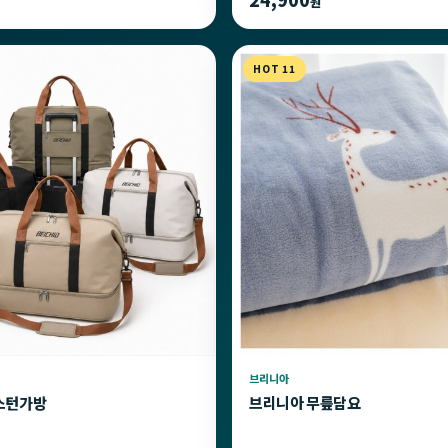
원
HOT 11
브리니아
스턴가방
브리니아 무릎담요