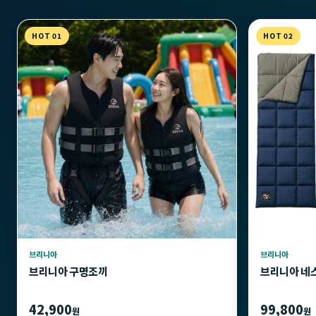
HOT 01
HOT 02
브리니아
브리니아
브리니아 구명조끼
브리니아 네
42,900
99,800
원
원