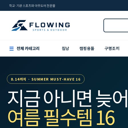
학교·기관 스포츠와 아웃도어 전문몰
☰
전체 카테고리
침낭
캠핑용품
구명조끼
8.14까지 · SUMMER MUST-HAVE 16
지금 아니면 늦어
여름 필수템 16