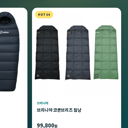
HOT 04
브리니아
브리니아 코쿤브리즈 침낭
99,800
원