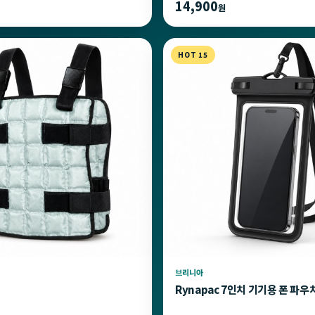
14,900
원
HOT 15
브리니아
Rynapac 7인치 기기용 폰 파우