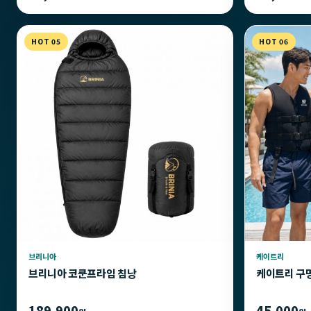
HOT 05
HOT 06
브리니아
케이트리
브리니아 코쿤프라임 침낭
케이트리 구
189,900
45,000