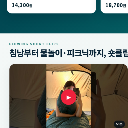
14,300
18,700
원
원
FLOWING SHORT CLIPS
침낭부터 물놀이·피크닉까지, 숏클립
▶
58초