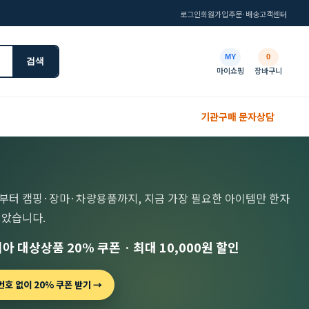
로그인
회원가입
주문·배송
고객센터
MY
0
검색
마이쇼핑
장바구니
기관구매 문자상담
부터 캠핑·장마·차량용품까지, 지금 가장 필요한 아이템만 한자
모았습니다.
아 대상상품 20% 쿠폰 · 최대 10,000원 할인
호 없이 20% 쿠폰 받기 →