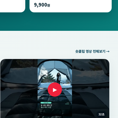
9,900
원
숏클립 영상 전체보기 →
▶
32초