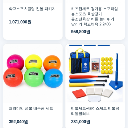
학교스포츠클럽 킨볼 패키지
키즈런세트 경기용 스포타임
뉴스포츠 육상경기
유소년육상 허들 높이뛰기
1,071,000원
달리기 학교체육 2 2403
958,800원
프리미엄 폼볼 배구공 세트
티볼세트+베이스세트 티볼공
티볼글러브
392,040원
231,000원