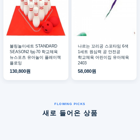
볼링놀이세트 STANDARD
나르는 꼬리공 스포타임 6색
SEASON2 fpj-70 학교체육
1세트 원심력 공 안전공
뉴스포츠 유아놀이 플레이잭
학교체육 어린이집 유아체육
플로잉
2403
130,800원
58,080원
새로 들어온 상품