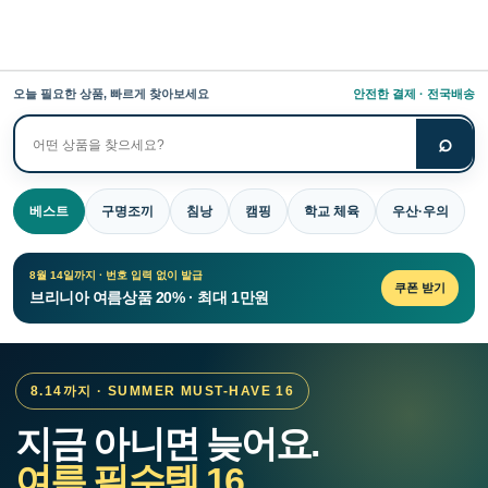
오늘 필요한 상품, 빠르게 찾아보세요
안전한 결제 · 전국배송
⌕
상
품
검
베스트
구명조끼
침낭
캠핑
학교 체육
우산·우의
색
8월 14일까지 · 번호 입력 없이 발급
쿠폰 받기
브리니아 여름상품 20% · 최대 1만원
8.14까지 · SUMMER MUST-HAVE 16
지금 아니면 늦어요.
여름 필수템 16