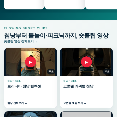
FLOWING SHORT CLIPS
침낭부터 물놀이·피크닉까지, 숏클립 영상
숏클립 영상 전체보기 →
▶
▶
58초
34초
침낭 · 58초
침낭 · 34초
브리니아 침낭 컬렉션
코쿤쉘 거위털 침낭
침낭 전체보기 →
코쿤쉘 제품 보기 →