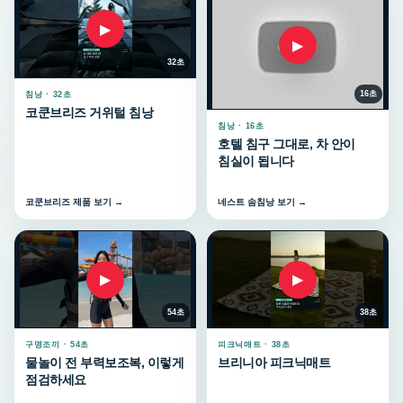
▶
▶
32초
16초
침낭 · 32초
코쿤브리즈 거위털 침낭
침낭 · 16초
호텔 침구 그대로, 차 안이
침실이 됩니다
코쿤브리즈 제품 보기 →
네스트 솜침낭 보기 →
▶
▶
54초
38초
구명조끼 · 54초
피크닉매트 · 38초
물놀이 전 부력보조복, 이렇게
브리니아 피크닉매트
점검하세요