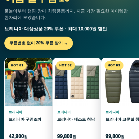
물놀이부터 캠핑·장마·차량용품까지, 지금 가장 필요한 아이템만
한자리에 모았습니다.
브리니아 대상상품 20% 쿠폰 · 최대 10,000원 할인
쿠폰번호 없이 20% 쿠폰 받기 →
HOT 01
HOT 02
HOT 03
브리니아
브리니아
브리니아
브리니아 구명조끼
브리니아 네스트 침낭
브리니아 코쿤쉘 
42,900
99,800
99,800
원
원
원