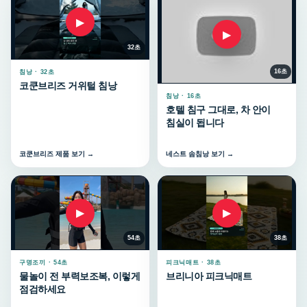
▶
▶
32초
16초
침낭 · 32초
코쿤브리즈 거위털 침낭
침낭 · 16초
호텔 침구 그대로, 차 안이
침실이 됩니다
코쿤브리즈 제품 보기 →
네스트 솜침낭 보기 →
▶
▶
54초
38초
구명조끼 · 54초
피크닉매트 · 38초
물놀이 전 부력보조복, 이렇게
브리니아 피크닉매트
점검하세요