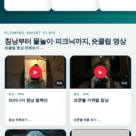
FLOWING SHORT CLIPS
침낭부터 물놀이·피크닉까지, 숏클립 영상
숏클립 영상 전체보기 →
▶
▶
58초
34초
침낭 · 58초
침낭 · 34초
브리니아 침낭 컬렉션
코쿤쉘 거위털 침낭
침낭 전체보기 →
코쿤쉘 제품 보기 →