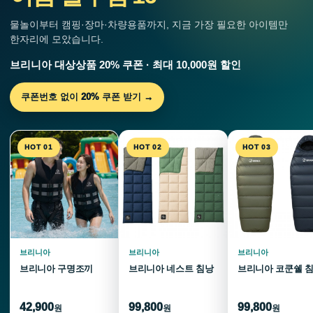
물놀이부터 캠핑·장마·차량용품까지, 지금 가장 필요한 아이템만
한자리에 모았습니다.
브리니아 대상상품 20% 쿠폰 · 최대 10,000원 할인
쿠폰번호 없이 20% 쿠폰 받기 →
HOT 01
HOT 02
HOT 03
브리니아
브리니아
브리니아
브리니아 구명조끼
브리니아 네스트 침낭
브리니아 코쿤쉘 
42,900
99,800
99,800
원
원
원