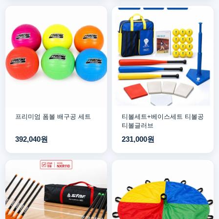
프리미엄 폼볼 배구공 세트
티볼세트+베이스세트 티볼공
티볼글러브
392,040원
231,000원