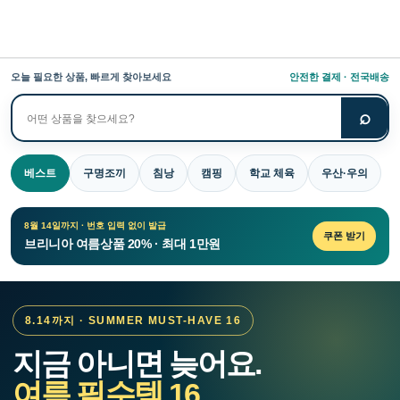
오늘 필요한 상품, 빠르게 찾아보세요
안전한 결제 · 전국배송
⌕
상
품
검
베스트
구명조끼
침낭
캠핑
학교 체육
우산·우의
색
8월 14일까지 · 번호 입력 없이 발급
쿠폰 받기
브리니아 여름상품 20% · 최대 1만원
8.14까지 · SUMMER MUST-HAVE 16
지금 아니면 늦어요.
여름 필수템 16