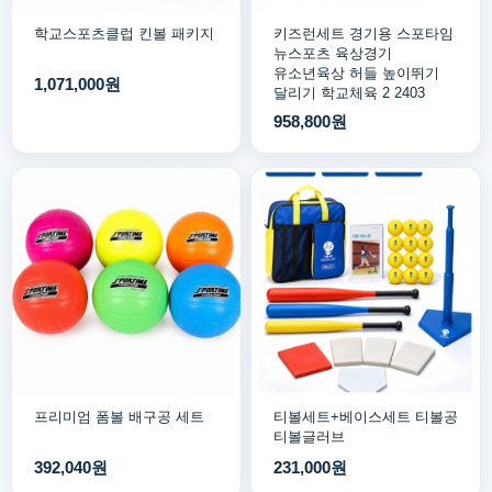
학교스포츠클럽 킨볼 패키지
키즈런세트 경기용 스포타임
뉴스포츠 육상경기
유소년육상 허들 높이뛰기
1,071,000원
달리기 학교체육 2 2403
958,800원
프리미엄 폼볼 배구공 세트
티볼세트+베이스세트 티볼공
티볼글러브
392,040원
231,000원