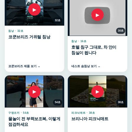
▶
▶
32초
16초
침낭 · 32초
코쿤브리즈 거위털 침낭
침낭 · 16초
호텔 침구 그대로, 차 안이
침실이 됩니다
코쿤브리즈 제품 보기 →
네스트 솜침낭 보기 →
▶
▶
54초
38초
구명조끼 · 54초
피크닉매트 · 38초
물놀이 전 부력보조복, 이렇게
브리니아 피크닉매트
점검하세요