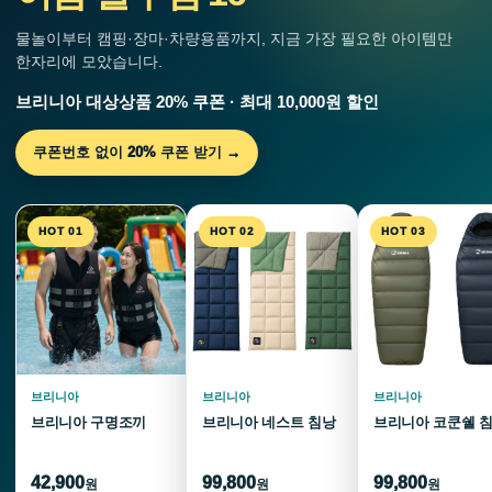
물놀이부터 캠핑·장마·차량용품까지, 지금 가장 필요한 아이템만
한자리에 모았습니다.
브리니아 대상상품 20% 쿠폰 · 최대 10,000원 할인
쿠폰번호 없이 20% 쿠폰 받기 →
HOT 01
HOT 02
HOT 03
브리니아
브리니아
브리니아
브리니아 구명조끼
브리니아 네스트 침낭
브리니아 코쿤쉘 
42,900
99,800
99,800
원
원
원