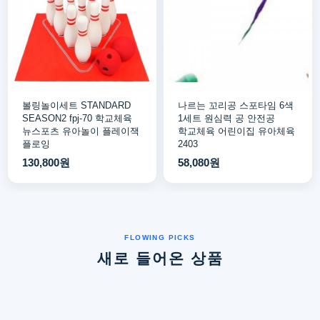
볼링놀이세트 STANDARD
나르는 꼬리공 스포타임 6색
SEASON2 fpj-70 학교체육
1세트 원심력 공 안전공
뉴스포츠 유아놀이 플레이잭
학교체육 어린이집 유아체육
플로잉
2403
130,800원
58,080원
새로 들어온 상품