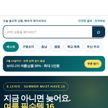
오늘 필요한 상품, 빠르게 찾아보세요
안전한 결제 · 전국배송
⌕
상
품
검
베스트
구명조끼
침낭
캠핑
학교 체육
우산·우의
색
8월 14일까지 · 번호 입력 없이 발급
쿠폰 받기
브리니아 여름상품 20% · 최대 1만원
8.14까지 · SUMMER MUST-HAVE 16
지금 아니면 늦어요.
여름 필수템 16