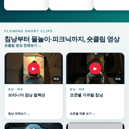
FLOWING SHORT CLIPS
침낭부터 물놀이·피크닉까지, 숏클립 영상
숏클립 영상 전체보기 →
▶
▶
58초
34초
침낭 · 58초
침낭 · 34초
브리니아 침낭 컬렉션
코쿤쉘 거위털 침낭
침낭 전체보기 →
코쿤쉘 제품 보기 →