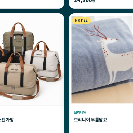
원
HOT 11
브리니아
스턴가방
브리니아 무릎담요