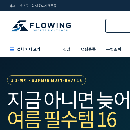
학교·기관 스포츠와 아웃도어 전문몰
☰
전체 카테고리
침낭
캠핑용품
구명조끼
8.14까지 · SUMMER MUST-HAVE 16
지금 아니면 늦어
여름 필수템 16