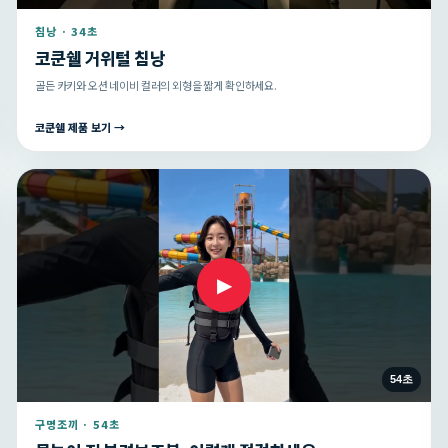
침낭 · 34초
코쿤쉘 거위털 침낭
골든 카키와 오션 네이비 컬러의 외형을 짧게 확인하세요.
코쿤쉘 제품 보기 →
▶
54초
구명조끼 · 54초