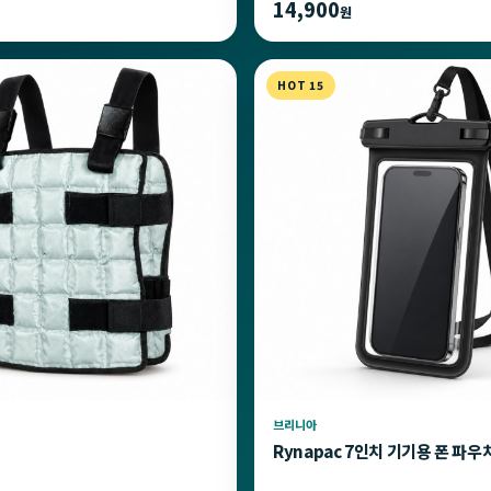
14,900
원
HOT 15
브리니아
Rynapac 7인치 기기용 폰 파우