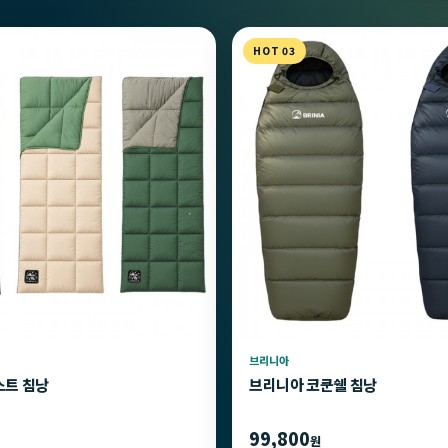
HOT 03
브리니아
스트 침낭
브리니아 코쿤쉘 침낭
99,800
원