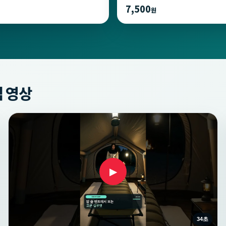
7,500
원
 영상
▶
34초