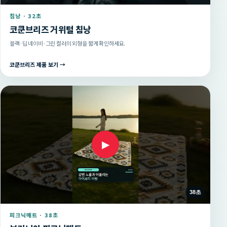
침낭 · 32초
코쿤브리즈 거위털 침낭
블랙·딥 네이비·그린 컬러의 외형을 짧게 확인하세요.
코쿤브리즈 제품 보기 →
▶
38초
피크닉매트 · 38초