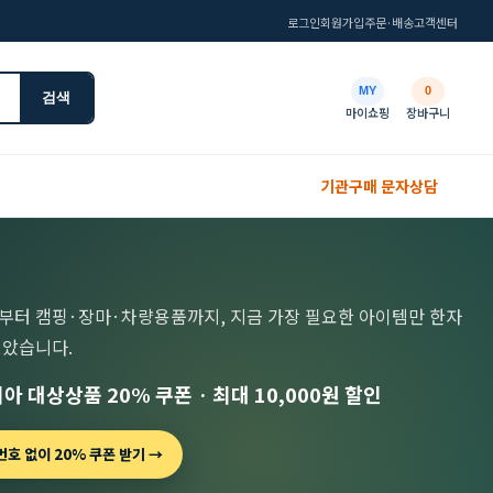
로그인
회원가입
주문·배송
고객센터
MY
0
검색
마이쇼핑
장바구니
기관구매 문자상담
부터 캠핑·장마·차량용품까지, 지금 가장 필요한 아이템만 한자
모았습니다.
아 대상상품 20% 쿠폰 · 최대 10,000원 할인
호 없이 20% 쿠폰 받기 →