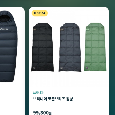
HOT 04
브리니아
브리니아 코쿤브리즈 침낭
99,800
원