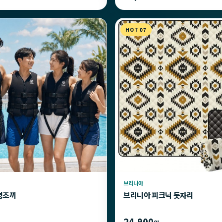
HOT 07
브리니아
명조끼
브리니아 피크닉 돗자리
24,900