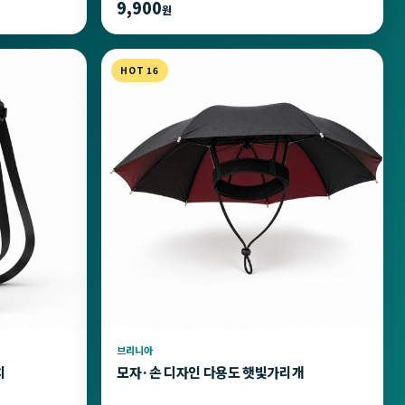
9,900
원
HOT 16
브리니아
치
모자·손 디자인 다용도 햇빛가리개