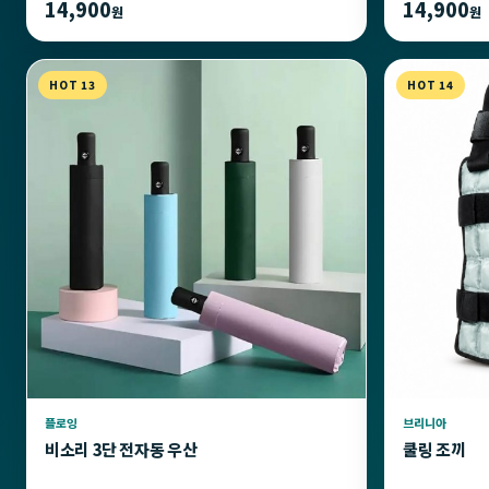
14,900
14,900
원
원
HOT 13
HOT 14
플로잉
브리니아
비소리 3단 전자동 우산
쿨링 조끼