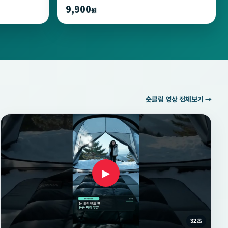
9,900
원
숏클립 영상 전체보기 →
▶
32초