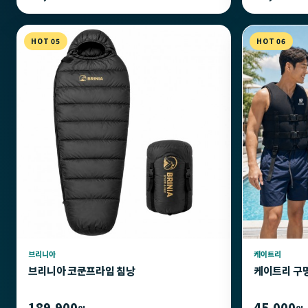
HOT 05
HOT 06
브리니아
케이트리
브리니아 코쿤프라임 침낭
케이트리 구
189,900
45,000