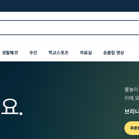
생활패션
우산
학교스포츠
자료실
숏클립 영상
물놀이
요.
리에 
브리니
쿠폰번