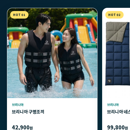
HOT 01
HOT 02
브리니아
브리니아
브리니아 구명조끼
브리니아 네
42,900
99,800
원
원