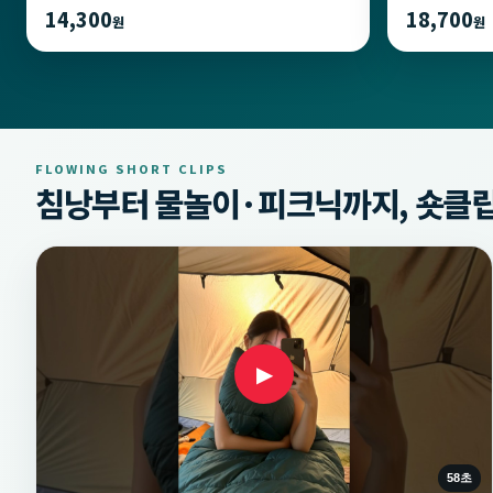
14,300
18,700
원
원
FLOWING SHORT CLIPS
침낭부터 물놀이·피크닉까지, 숏클립
▶
58초