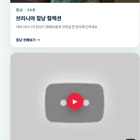
침낭 · 58초
브리니아 침낭 컬렉션
여러 브리니아 침낭의 형태와 활용 장면을 한 번에 확인하세요.
침낭 전체보기 →
▶