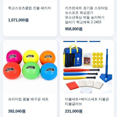
학교스포츠클럽 킨볼 패키지
키즈런세트 경기용 스포타임
뉴스포츠 육상경기
유소년육상 허들 높이뛰기
1,071,000원
달리기 학교체육 2 2403
958,800원
프리미엄 폼볼 배구공 세트
티볼세트+베이스세트 티볼공
티볼글러브
392,040원
231,000원