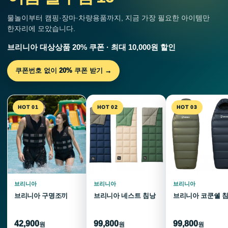
물놀이부터 캠핑·장마·차량용품까지, 지금 가장 필요한 아이템만
한자리에 모았습니다.
브리니아 대상상품 20% 쿠폰 · 최대 10,000원 할인
쿠폰번호 없이 20% 쿠폰 받기 →
HOT 01
HOT 02
HOT 03
브리니아
브리니아
브리니아
브리니아 구명조끼
브리니아 네스트 침낭
브리니아 코쿤쉘 
42,900
99,800
99,800
원
원
원