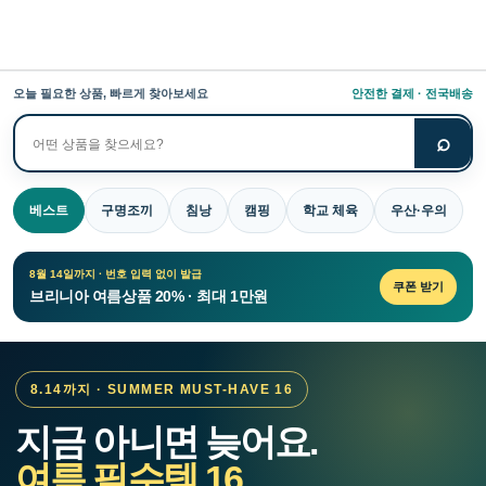
오늘 필요한 상품, 빠르게 찾아보세요
안전한 결제 · 전국배송
⌕
상
품
검
베스트
구명조끼
침낭
캠핑
학교 체육
우산·우의
색
8월 14일까지 · 번호 입력 없이 발급
쿠폰 받기
브리니아 여름상품 20% · 최대 1만원
8.14까지 · SUMMER MUST-HAVE 16
지금 아니면 늦어요.
여름 필수템 16