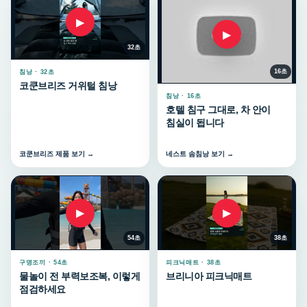
▶
▶
32초
16초
침낭 · 32초
코쿤브리즈 거위털 침낭
침낭 · 16초
호텔 침구 그대로, 차 안이
침실이 됩니다
코쿤브리즈 제품 보기 →
네스트 솜침낭 보기 →
▶
▶
54초
38초
구명조끼 · 54초
피크닉매트 · 38초
물놀이 전 부력보조복, 이렇게
브리니아 피크닉매트
점검하세요