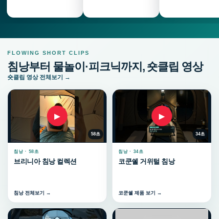
FLOWING SHORT CLIPS
침낭부터 물놀이·피크닉까지, 숏클립 영상
숏클립 영상 전체보기 →
▶
▶
58초
34초
침낭 · 58초
침낭 · 34초
브리니아 침낭 컬렉션
코쿤쉘 거위털 침낭
침낭 전체보기 →
코쿤쉘 제품 보기 →