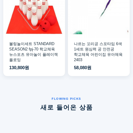
볼링놀이세트 STANDARD
나르는 꼬리공 스포타임 6색
SEASON2 fpj-70 학교체육
1세트 원심력 공 안전공
뉴스포츠 유아놀이 플레이잭
학교체육 어린이집 유아체육
플로잉
2403
130,800원
58,080원
새로 들어온 상품