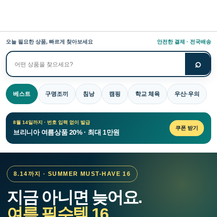
오늘 필요한 상품, 빠르게 찾아보세요
안전한 결제 · 전국배송
⌕
상
품
검
베스트
구명조끼
침낭
캠핑
학교 체육
우산·우의
색
8월 14일까지 · 번호 입력 없이 발급
쿠폰 받기
브리니아 여름상품 20% · 최대 1만원
8.14까지 · SUMMER MUST-HAVE 16
지금 아니면 늦어요.
여름 필수템 16