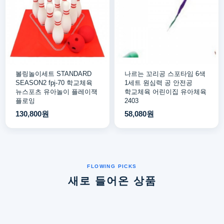
볼링놀이세트 STANDARD
나르는 꼬리공 스포타임 6색
SEASON2 fpj-70 학교체육
1세트 원심력 공 안전공
뉴스포츠 유아놀이 플레이잭
학교체육 어린이집 유아체육
플로잉
2403
130,800원
58,080원
새로 들어온 상품