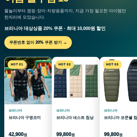
물놀이부터 캠핑·장마·차량용품까지, 지금 가장 필요한 아이템만
한자리에 모았습니다.
브리니아 대상상품 20% 쿠폰 · 최대 10,000원 할인
쿠폰번호 없이 20% 쿠폰 받기 →
HOT 01
HOT 02
HOT 03
브리니아
브리니아
브리니아
브리니아 구명조끼
브리니아 네스트 침낭
브리니아 코쿤쉘 
42,900
99,800
99,800
원
원
원