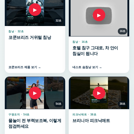
▶
▶
32초
16초
침낭 · 32초
코쿤브리즈 거위털 침낭
침낭 · 16초
호텔 침구 그대로, 차 안이
침실이 됩니다
코쿤브리즈 제품 보기 →
네스트 솜침낭 보기 →
▶
▶
54초
38초
구명조끼 · 54초
피크닉매트 · 38초
물놀이 전 부력보조복, 이렇게
브리니아 피크닉매트
점검하세요