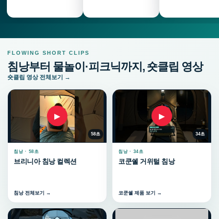
FLOWING SHORT CLIPS
침낭부터 물놀이·피크닉까지, 숏클립 영상
숏클립 영상 전체보기 →
▶
▶
58초
34초
침낭 · 58초
침낭 · 34초
브리니아 침낭 컬렉션
코쿤쉘 거위털 침낭
침낭 전체보기 →
코쿤쉘 제품 보기 →