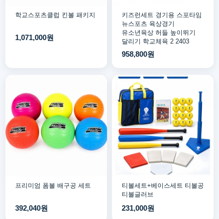
학교스포츠클럽 킨볼 패키지
키즈런세트 경기용 스포타임
뉴스포츠 육상경기
유소년육상 허들 높이뛰기
1,071,000원
달리기 학교체육 2 2403
958,800원
프리미엄 폼볼 배구공 세트
티볼세트+베이스세트 티볼공
티볼글러브
392,040원
231,000원