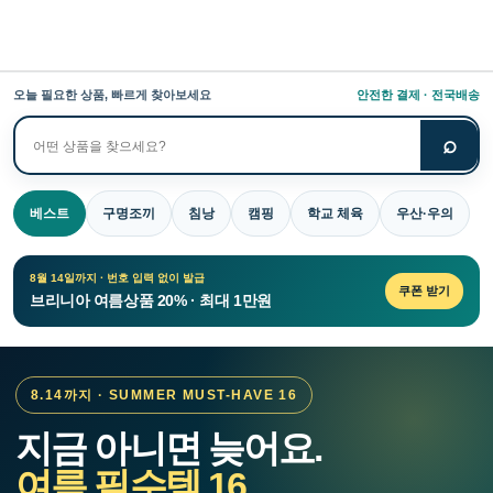
오늘 필요한 상품, 빠르게 찾아보세요
안전한 결제 · 전국배송
⌕
상
품
검
베스트
구명조끼
침낭
캠핑
학교 체육
우산·우의
색
8월 14일까지 · 번호 입력 없이 발급
쿠폰 받기
브리니아 여름상품 20% · 최대 1만원
8.14까지 · SUMMER MUST-HAVE 16
지금 아니면 늦어요.
여름 필수템 16