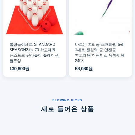
볼링놀이세트 STANDARD
나르는 꼬리공 스포타임 6색
SEASON2 fpj-70 학교체육
1세트 원심력 공 안전공
뉴스포츠 유아놀이 플레이잭
학교체육 어린이집 유아체육
플로잉
2403
130,800원
58,080원
새로 들어온 상품