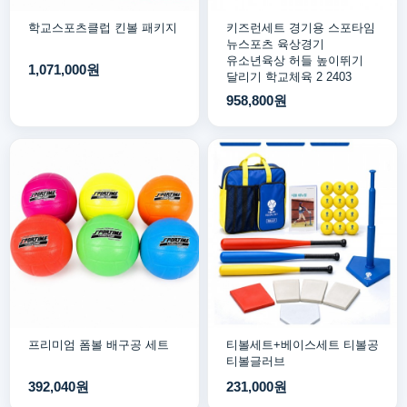
학교스포츠클럽 킨볼 패키지
키즈런세트 경기용 스포타임
뉴스포츠 육상경기
유소년육상 허들 높이뛰기
1,071,000원
달리기 학교체육 2 2403
958,800원
프리미엄 폼볼 배구공 세트
티볼세트+베이스세트 티볼공
티볼글러브
392,040원
231,000원