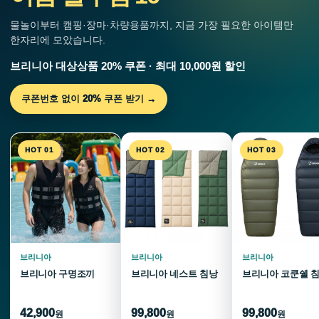
물놀이부터 캠핑·장마·차량용품까지, 지금 가장 필요한 아이템만
한자리에 모았습니다.
브리니아 대상상품 20% 쿠폰 · 최대 10,000원 할인
쿠폰번호 없이 20% 쿠폰 받기 →
HOT 01
HOT 02
HOT 03
브리니아
브리니아
브리니아
브리니아 구명조끼
브리니아 네스트 침낭
브리니아 코쿤쉘 
42,900
99,800
99,800
원
원
원