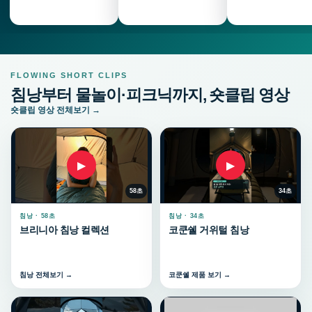
FLOWING SHORT CLIPS
침낭부터 물놀이·피크닉까지, 숏클립 영상
숏클립 영상 전체보기 →
▶
▶
58초
34초
침낭 · 58초
침낭 · 34초
브리니아 침낭 컬렉션
코쿤쉘 거위털 침낭
침낭 전체보기 →
코쿤쉘 제품 보기 →