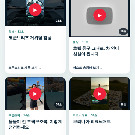
▶
▶
32초
16초
침낭 · 32초
코쿤브리즈 거위털 침낭
침낭 · 16초
호텔 침구 그대로, 차 안이
침실이 됩니다
코쿤브리즈 제품 보기 →
네스트 솜침낭 보기 →
▶
▶
54초
38초
구명조끼 · 54초
피크닉매트 · 38초
물놀이 전 부력보조복, 이렇게
브리니아 피크닉매트
점검하세요