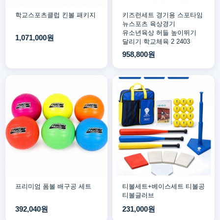
학교스포츠클럽 킨볼 패키지
키즈런세트 경기용 스포타임
뉴스포츠 육상경기
유소년육상 허들 높이뛰기
1,071,000원
달리기 학교체육 2 2403
958,800원
프리미엄 폼볼 배구공 세트
티볼세트+베이스세트 티볼공
티볼글러브
392,040원
231,000원