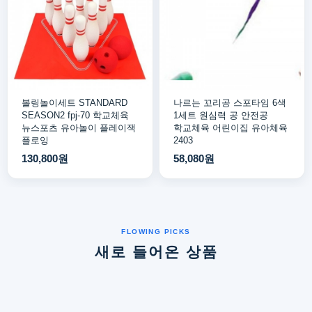
볼링놀이세트 STANDARD
나르는 꼬리공 스포타임 6색
SEASON2 fpj-70 학교체육
1세트 원심력 공 안전공
뉴스포츠 유아놀이 플레이잭
학교체육 어린이집 유아체육
플로잉
2403
130,800원
58,080원
새로 들어온 상품