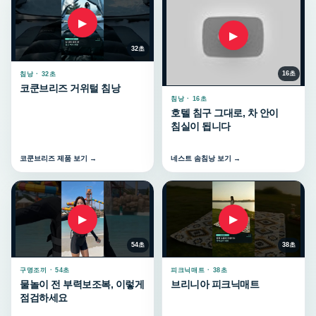
▶
▶
32초
16초
침낭 · 32초
코쿤브리즈 거위털 침낭
침낭 · 16초
호텔 침구 그대로, 차 안이
침실이 됩니다
코쿤브리즈 제품 보기 →
네스트 솜침낭 보기 →
▶
▶
54초
38초
구명조끼 · 54초
피크닉매트 · 38초
물놀이 전 부력보조복, 이렇게
브리니아 피크닉매트
점검하세요