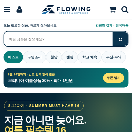
오늘 필요한 상품, 빠르게 찾아보세요
안전한 결제 · 전국배송
⌕
상
품
검
베스트
구명조끼
침낭
캠핑
학교 체육
우산·우의
색
8월 14일까지 · 번호 입력 없이 발급
쿠폰 받기
브리니아 여름상품 20% · 최대 1만원
8.14까지 · SUMMER MUST-HAVE 16
지금 아니면 늦어요.
여름 필수템 16