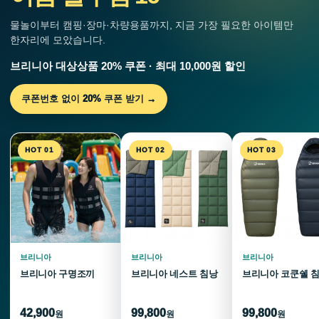
물놀이부터 캠핑·장마·차량용품까지, 지금 가장 필요한 아이템만
한자리에 모았습니다.
브리니아 대상상품 20% 쿠폰 · 최대 10,000원 할인
쿠폰번호 없이 20% 쿠폰 받기 →
HOT 01
HOT 02
HOT 03
브리니아
브리니아
브리니아
브리니아 구명조끼
브리니아 네스트 침낭
브리니아 코쿤쉘 
42,900
99,800
99,800
원
원
원