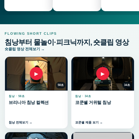
FLOWING SHORT CLIPS
침낭부터 물놀이·피크닉까지, 숏클립 영상
숏클립 영상 전체보기 →
▶
▶
58초
34초
침낭 · 58초
침낭 · 34초
브리니아 침낭 컬렉션
코쿤쉘 거위털 침낭
침낭 전체보기 →
코쿤쉘 제품 보기 →