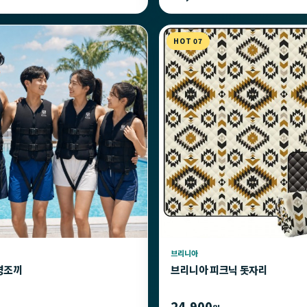
HOT 07
브리니아
명조끼
브리니아 피크닉 돗자리
24,900