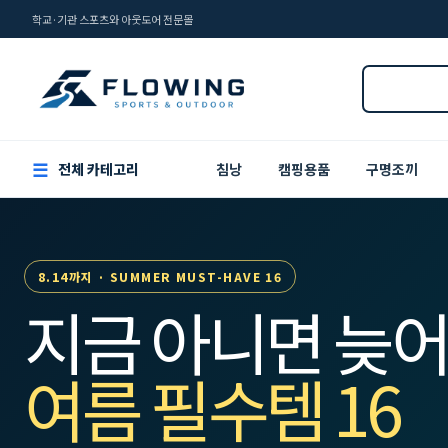
학교·기관 스포츠와 아웃도어 전문몰
☰
전체 카테고리
침낭
캠핑용품
구명조끼
8.14까지 · SUMMER MUST-HAVE 16
지금 아니면 늦어
여름 필수템 16