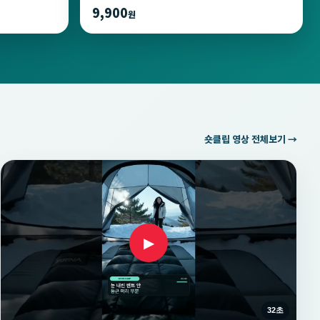
9,900
원
숏클립 영상 전체보기 →
▶
32초