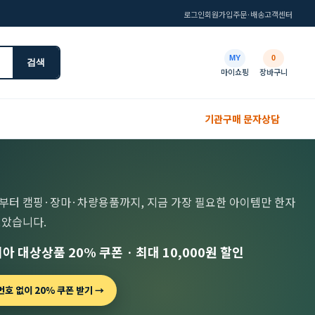
로그인
회원가입
주문·배송
고객센터
MY
0
검색
마이쇼핑
장바구니
기관구매 문자상담
부터 캠핑·장마·차량용품까지, 지금 가장 필요한 아이템만 한자
모았습니다.
아 대상상품 20% 쿠폰 · 최대 10,000원 할인
호 없이 20% 쿠폰 받기 →