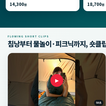
14,300
18,700
원
원
FLOWING SHORT CLIPS
침낭부터 물놀이·피크닉까지, 숏클립
▶
58초