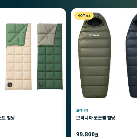
HOT 03
브리니아
스트 침낭
브리니아 코쿤쉘 침낭
99,800
원