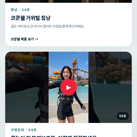
침낭 · 34초
코쿤쉘 거위털 침낭
골든 카키와 오션 네이비 컬러의 외형을 짧게 확인하세요.
코쿤쉘 제품 보기 →
▶
54초
구명조끼 · 54초