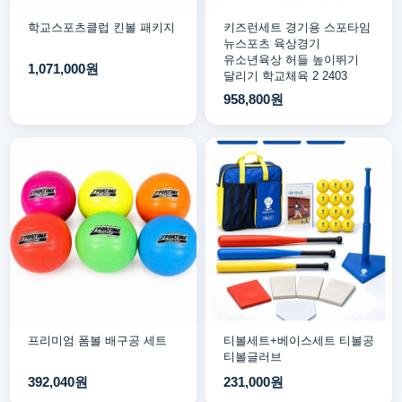
학교스포츠클럽 킨볼 패키지
키즈런세트 경기용 스포타임
뉴스포츠 육상경기
유소년육상 허들 높이뛰기
1,071,000원
달리기 학교체육 2 2403
958,800원
프리미엄 폼볼 배구공 세트
티볼세트+베이스세트 티볼공
티볼글러브
392,040원
231,000원