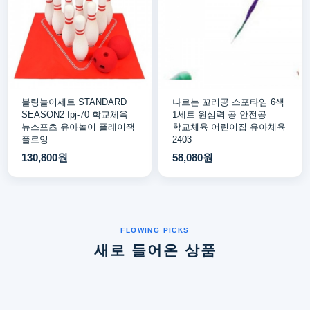
볼링놀이세트 STANDARD
나르는 꼬리공 스포타임 6색
SEASON2 fpj-70 학교체육
1세트 원심력 공 안전공
뉴스포츠 유아놀이 플레이잭
학교체육 어린이집 유아체육
플로잉
2403
130,800원
58,080원
새로 들어온 상품