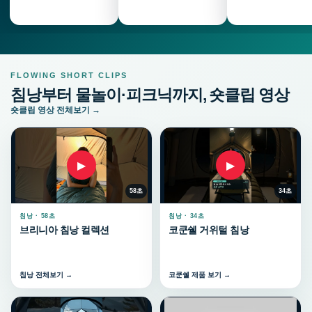
FLOWING SHORT CLIPS
침낭부터 물놀이·피크닉까지, 숏클립 영상
숏클립 영상 전체보기 →
▶
▶
58초
34초
침낭 · 58초
침낭 · 34초
브리니아 침낭 컬렉션
코쿤쉘 거위털 침낭
침낭 전체보기 →
코쿤쉘 제품 보기 →