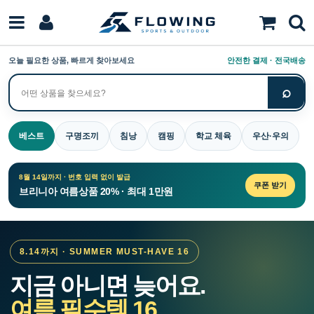
오늘 필요한 상품, 빠르게 찾아보세요
안전한 결제 · 전국배송
⌕
상
품
검
베스트
구명조끼
침낭
캠핑
학교 체육
우산·우의
색
8월 14일까지 · 번호 입력 없이 발급
쿠폰 받기
브리니아 여름상품 20% · 최대 1만원
8.14까지 · SUMMER MUST-HAVE 16
지금 아니면 늦어요.
여름 필수템 16