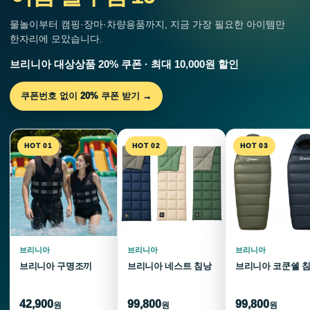
물놀이부터 캠핑·장마·차량용품까지, 지금 가장 필요한 아이템만
한자리에 모았습니다.
브리니아 대상상품 20% 쿠폰 · 최대 10,000원 할인
쿠폰번호 없이 20% 쿠폰 받기 →
HOT 01
HOT 02
HOT 03
브리니아
브리니아
브리니아
브리니아 구명조끼
브리니아 네스트 침낭
브리니아 코쿤쉘 
42,900
99,800
99,800
원
원
원