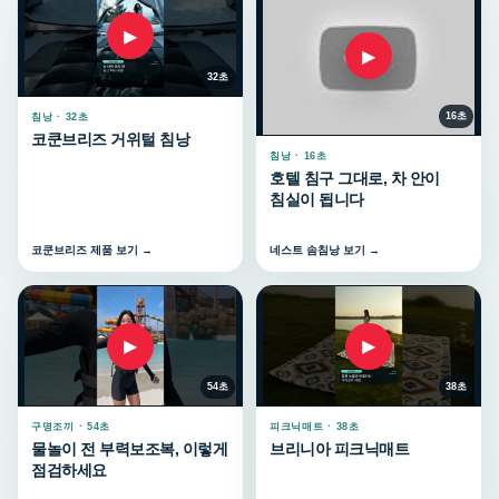
▶
▶
32초
16초
침낭 · 32초
코쿤브리즈 거위털 침낭
침낭 · 16초
호텔 침구 그대로, 차 안이
침실이 됩니다
코쿤브리즈 제품 보기 →
네스트 솜침낭 보기 →
▶
▶
54초
38초
구명조끼 · 54초
피크닉매트 · 38초
물놀이 전 부력보조복, 이렇게
브리니아 피크닉매트
점검하세요