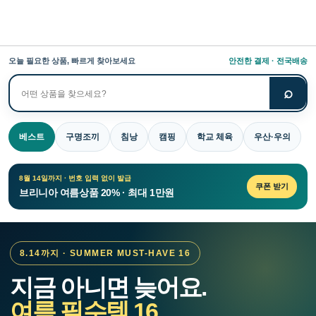
오늘 필요한 상품, 빠르게 찾아보세요
안전한 결제 · 전국배송
⌕
상
품
검
베스트
구명조끼
침낭
캠핑
학교 체육
우산·우의
색
8월 14일까지 · 번호 입력 없이 발급
쿠폰 받기
브리니아 여름상품 20% · 최대 1만원
8.14까지 · SUMMER MUST-HAVE 16
지금 아니면 늦어요.
여름 필수템 16