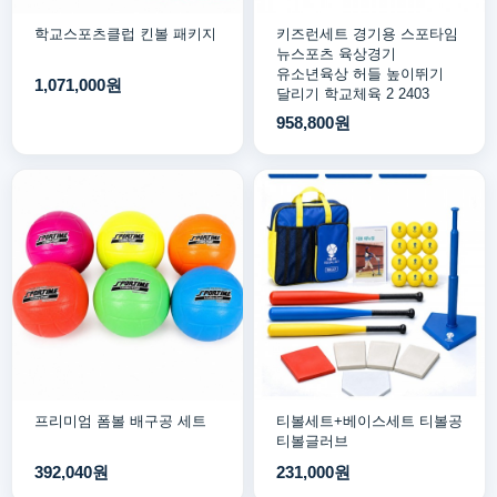
학교스포츠클럽 킨볼 패키지
키즈런세트 경기용 스포타임
뉴스포츠 육상경기
유소년육상 허들 높이뛰기
1,071,000원
달리기 학교체육 2 2403
958,800원
프리미엄 폼볼 배구공 세트
티볼세트+베이스세트 티볼공
티볼글러브
392,040원
231,000원