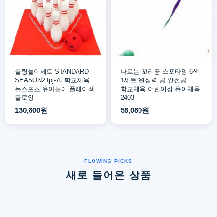
볼링놀이세트 STANDARD
나르는 꼬리공 스포타임 6색
SEASON2 fpj-70 학교체육
1세트 원심력 공 안전공
뉴스포츠 유아놀이 플레이잭
학교체육 어린이집 유아체육
플로잉
2403
130,800원
58,080원
새로 들어온 상품