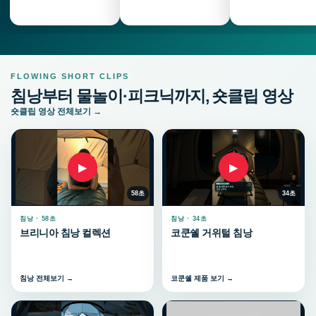
FLOWING SHORT CLIPS
침낭부터 물놀이·피크닉까지, 숏클립 영상
숏클립 영상 전체보기 →
▶
▶
58초
34초
침낭 · 58초
침낭 · 34초
브리니아 침낭 컬렉션
코쿤쉘 거위털 침낭
침낭 전체보기 →
코쿤쉘 제품 보기 →