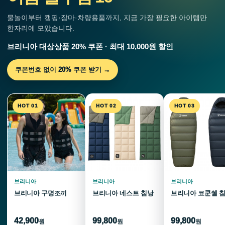
물놀이부터 캠핑·장마·차량용품까지, 지금 가장 필요한 아이템만
한자리에 모았습니다.
브리니아 대상상품 20% 쿠폰 · 최대 10,000원 할인
쿠폰번호 없이 20% 쿠폰 받기 →
HOT 01
HOT 02
HOT 03
브리니아
브리니아
브리니아
브리니아 구명조끼
브리니아 네스트 침낭
브리니아 코쿤쉘 
42,900
99,800
99,800
원
원
원