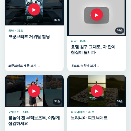
▶
▶
32초
16초
침낭 · 32초
코쿤브리즈 거위털 침낭
침낭 · 16초
호텔 침구 그대로, 차 안이
침실이 됩니다
코쿤브리즈 제품 보기 →
네스트 솜침낭 보기 →
▶
▶
54초
38초
구명조끼 · 54초
피크닉매트 · 38초
물놀이 전 부력보조복, 이렇게
브리니아 피크닉매트
점검하세요