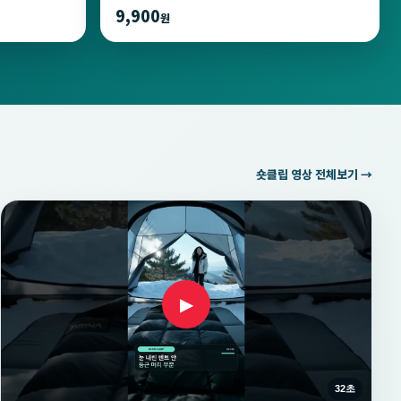
9,900
원
숏클립 영상 전체보기 →
▶
32초