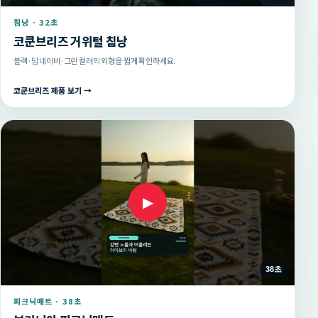
침낭 · 32초
코쿤브리즈 거위털 침낭
블랙·딥 네이비·그린 컬러의 외형을 짧게 확인하세요.
코쿤브리즈 제품 보기 →
▶
38초
피크닉매트 · 38초