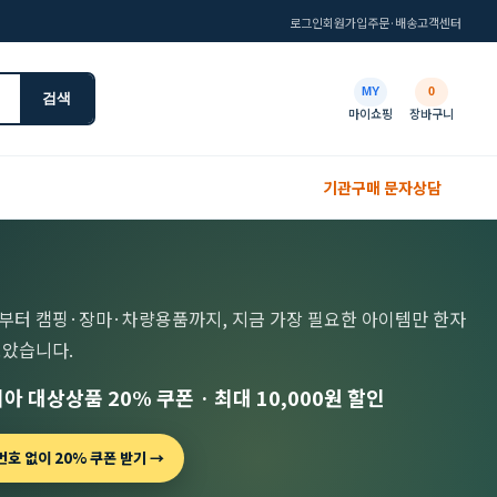
로그인
회원가입
주문·배송
고객센터
MY
0
검색
마이쇼핑
장바구니
기관구매 문자상담
부터 캠핑·장마·차량용품까지, 지금 가장 필요한 아이템만 한자
모았습니다.
아 대상상품 20% 쿠폰 · 최대 10,000원 할인
호 없이 20% 쿠폰 받기 →