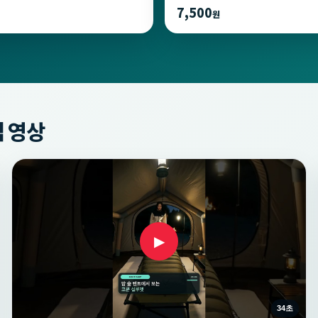
7,500
원
 영상
▶
34초