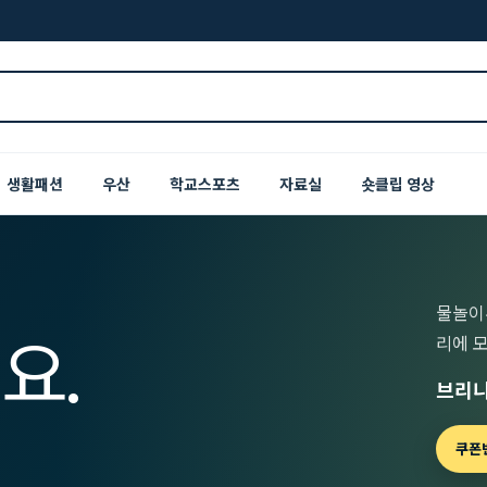
생활패션
우산
학교스포츠
자료실
숏클립 영상
물놀이
요.
리에 
브리니
쿠폰번