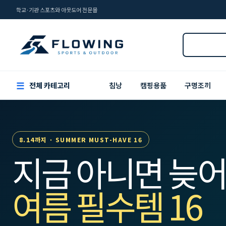
학교·기관 스포츠와 아웃도어 전문몰
☰
전체 카테고리
침낭
캠핑용품
구명조끼
8.14까지 · SUMMER MUST-HAVE 16
지금 아니면 늦어
여름 필수템 16