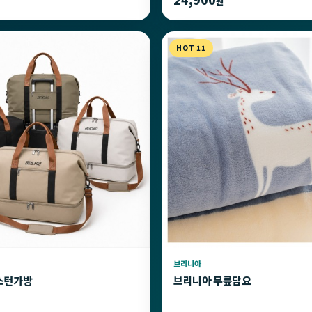
원
HOT 11
브리니아
스턴가방
브리니아 무릎담요