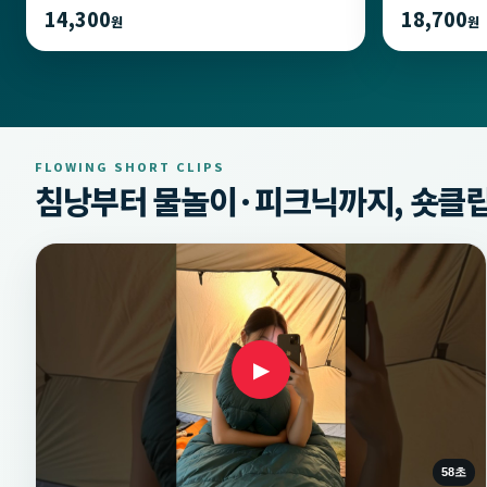
14,300
18,700
원
원
FLOWING SHORT CLIPS
침낭부터 물놀이·피크닉까지, 숏클립
▶
58초