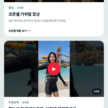
침낭 · 34초
코쿤쉘 거위털 침낭
골든 카키와 오션 네이비 컬러의 외형을 짧게 확인하세요.
코쿤쉘 제품 보기 →
▶
54초
구명조끼 · 54초