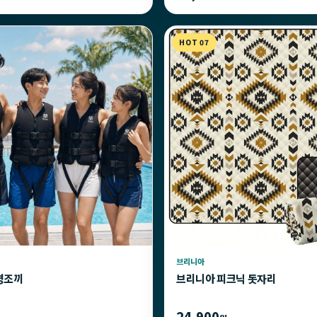
HOT 07
브리니아
명조끼
브리니아 피크닉 돗자리
24,900