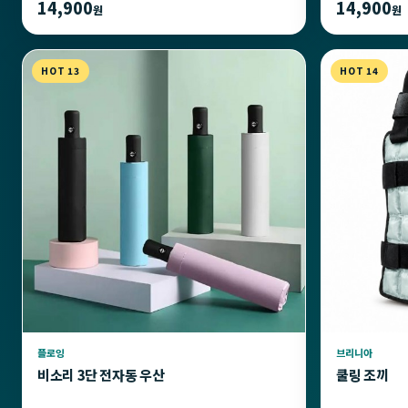
14,900
14,900
원
원
HOT 13
HOT 14
플로잉
브리니아
비소리 3단 전자동 우산
쿨링 조끼