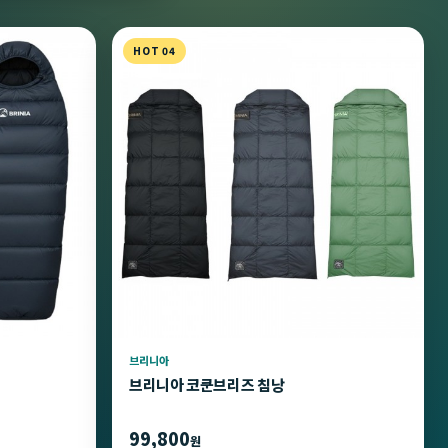
HOT 04
브리니아
브리니아 코쿤브리즈 침낭
99,800
원