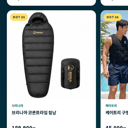
HOT 05
HOT 06
브리니아
케이트리
브리니아 코쿤프라임 침낭
케이트리 구
189,900
45,000