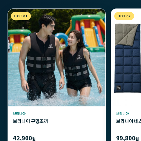
HOT 01
HOT 02
브리니아
브리니아
브리니아 구명조끼
브리니아 네
42,900
99,800
원
원