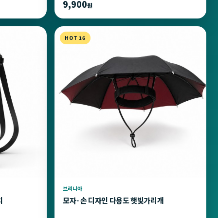
9,900
원
HOT 16
브리니아
치
모자·손 디자인 다용도 햇빛가리개