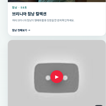
침낭 · 58초
브리니아 침낭 컬렉션
여러 브리니아 침낭의 형태와 활용 장면을 한 번에 확인하세요.
침낭 전체보기 →
▶