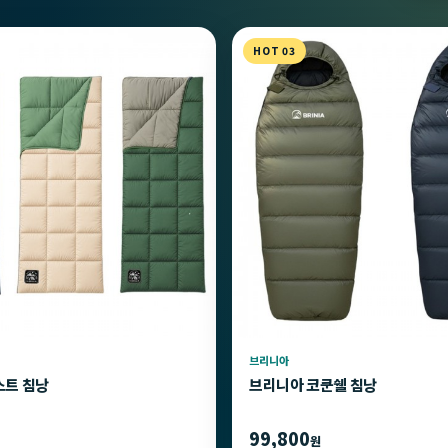
HOT 03
브리니아
스트 침낭
브리니아 코쿤쉘 침낭
99,800
원