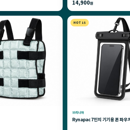
14,900
원
HOT 15
브리니아
Rynapac 7인치 기기용 폰 파우