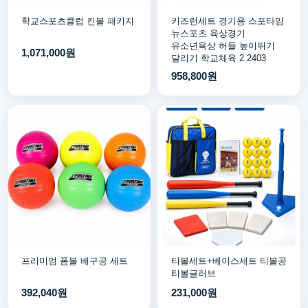
학교스포츠클럽 킨볼 패키지
키즈런세트 경기용 스포타임
뉴스포츠 육상경기
유소년육상 허들 높이뛰기
1,071,000원
달리기 학교체육 2 2403
958,800원
프리미엄 폼볼 배구공 세트
티볼세트+베이스세트 티볼공
티볼글러브
392,040원
231,000원