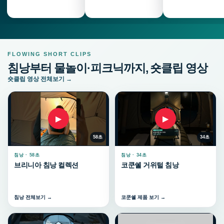
FLOWING SHORT CLIPS
침낭부터 물놀이·피크닉까지, 숏클립 영상
숏클립 영상 전체보기 →
▶
▶
58초
34초
침낭 · 58초
침낭 · 34초
브리니아 침낭 컬렉션
코쿤쉘 거위털 침낭
침낭 전체보기 →
코쿤쉘 제품 보기 →