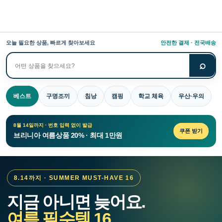
오늘 필요한 상품, 빠르게 찾아보세요
안전한 결제 · 전국배송
⌕
상
품
검
베스트
구명조끼
침낭
캠핑
학교 체육
우산·우의
색
8월 14일까지 · 번호 입력 없이 발급
쿠폰 받기
브리니아 여름상품 20% · 최대 1만원
8.14까지 · SUMMER MUST-HAVE 16
지금 아니면 늦어요.
여름 필수템 16