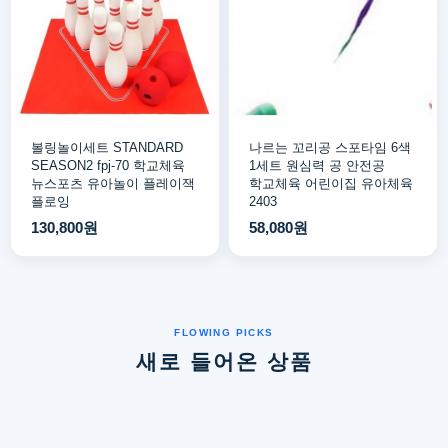
볼링놀이세트 STANDARD
나르는 꼬리공 스포타임 6색
SEASON2 fpj-70 학교체육
1세트 원심력 공 안전공
뉴스포츠 유아놀이 플레이잭
학교체육 어린이집 유아체육
플로잉
2403
130,800원
58,080원
새로 들어온 상품