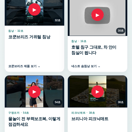
▶
▶
32초
16초
침낭 · 32초
코쿤브리즈 거위털 침낭
침낭 · 16초
호텔 침구 그대로, 차 안이
침실이 됩니다
코쿤브리즈 제품 보기 →
네스트 솜침낭 보기 →
▶
▶
54초
38초
구명조끼 · 54초
피크닉매트 · 38초
물놀이 전 부력보조복, 이렇게
브리니아 피크닉매트
점검하세요