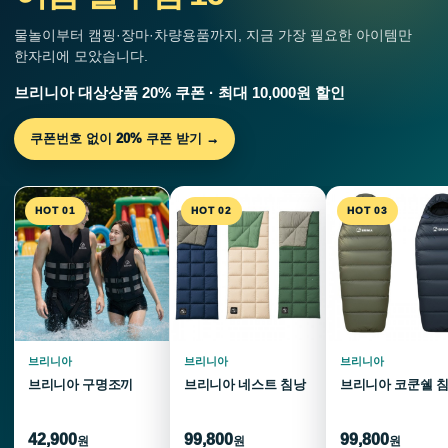
물놀이부터 캠핑·장마·차량용품까지, 지금 가장 필요한 아이템만
한자리에 모았습니다.
브리니아 대상상품 20% 쿠폰 · 최대 10,000원 할인
쿠폰번호 없이 20% 쿠폰 받기 →
HOT 01
HOT 02
HOT 03
브리니아
브리니아
브리니아
브리니아 구명조끼
브리니아 네스트 침낭
브리니아 코쿤쉘 
42,900
99,800
99,800
원
원
원