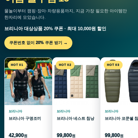
물놀이부터 캠핑·장마·차량용품까지, 지금 가장 필요한 아이템만
한자리에 모았습니다.
브리니아 대상상품 20% 쿠폰 · 최대 10,000원 할인
쿠폰번호 없이 20% 쿠폰 받기 →
HOT 01
HOT 02
HOT 03
브리니아
브리니아
브리니아
브리니아 구명조끼
브리니아 네스트 침낭
브리니아 코쿤쉘 
42,900
99,800
99,800
원
원
원