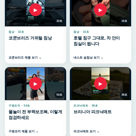
▶
▶
32초
16초
침낭 · 32초
침낭 · 16초
코쿤브리즈 거위털 침낭
호텔 침구 그대로, 차 안이
침실이 됩니다
코쿤브리즈 제품 보기 →
네스트 솜침낭 보기 →
▶
▶
54초
38초
구명조끼 · 54초
피크닉매트 · 38초
물놀이 전 부력보조복, 이렇게
브리니아 피크닉매트
점검하세요
구명조끼 제품 보기 →
피크닉매트 보기 →