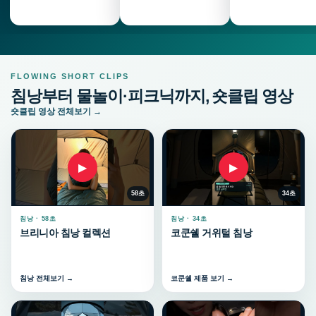
FLOWING SHORT CLIPS
침낭부터 물놀이·피크닉까지, 숏클립 영상
숏클립 영상 전체보기 →
▶
▶
58초
34초
침낭 · 58초
침낭 · 34초
브리니아 침낭 컬렉션
코쿤쉘 거위털 침낭
침낭 전체보기 →
코쿤쉘 제품 보기 →