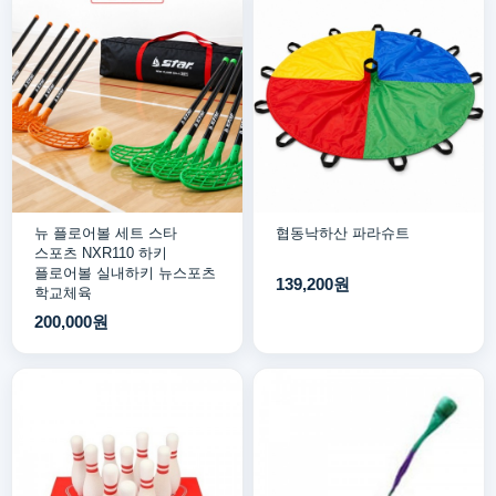
뉴 플로어볼 세트 스타
협동낙하산 파라슈트
스포츠 NXR110 하키
플로어볼 실내하키 뉴스포츠
139,200원
학교체육
200,000원