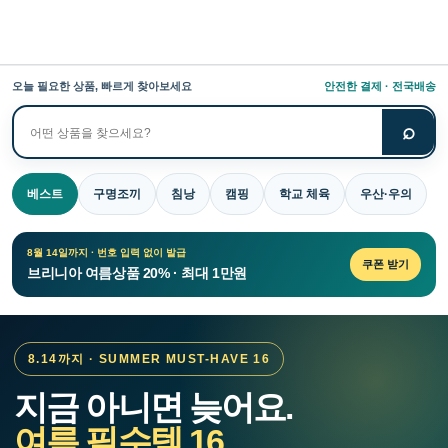
오늘 필요한 상품, 빠르게 찾아보세요
안전한 결제 · 전국배송
⌕
상
품
검
베스트
구명조끼
침낭
캠핑
학교 체육
우산·우의
색
8월 14일까지 · 번호 입력 없이 발급
쿠폰 받기
브리니아 여름상품 20% · 최대 1만원
8.14까지 · SUMMER MUST-HAVE 16
지금 아니면 늦어요.
여름 필수템 16