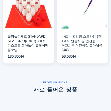
볼링놀이세트 STANDARD
나르는 꼬리공 스포타임 6색
SEASON2 fpj-70 학교체육
1세트 원심력 공 안전공
뉴스포츠 유아놀이 플레이잭
학교체육 어린이집 유아체육
플로잉
2403
130,800원
58,080원
새로 들어온 상품