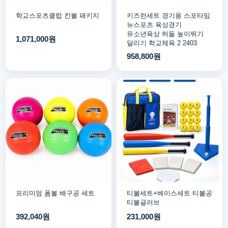
학교스포츠클럽 킨볼 패키지
키즈런세트 경기용 스포타임
뉴스포츠 육상경기
유소년육상 허들 높이뛰기
1,071,000원
달리기 학교체육 2 2403
958,800원
프리미엄 폼볼 배구공 세트
티볼세트+베이스세트 티볼공
티볼글러브
392,040원
231,000원