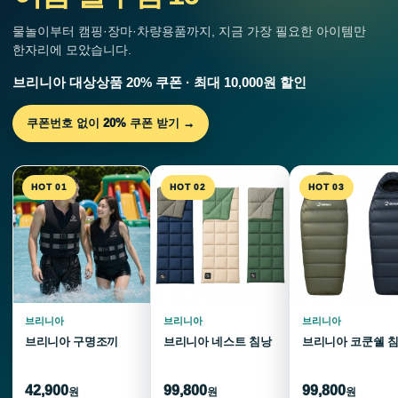
물놀이부터 캠핑·장마·차량용품까지, 지금 가장 필요한 아이템만
한자리에 모았습니다.
브리니아 대상상품 20% 쿠폰 · 최대 10,000원 할인
쿠폰번호 없이 20% 쿠폰 받기 →
HOT 01
HOT 02
HOT 03
브리니아
브리니아
브리니아
브리니아 구명조끼
브리니아 네스트 침낭
브리니아 코쿤쉘 
42,900
99,800
99,800
원
원
원