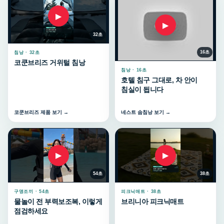
▶
▶
32초
16초
침낭 · 32초
코쿤브리즈 거위털 침낭
침낭 · 16초
호텔 침구 그대로, 차 안이
침실이 됩니다
코쿤브리즈 제품 보기 →
네스트 솜침낭 보기 →
▶
▶
54초
38초
구명조끼 · 54초
피크닉매트 · 38초
물놀이 전 부력보조복, 이렇게
브리니아 피크닉매트
점검하세요