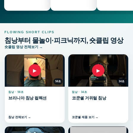
FLOWING SHORT CLIPS
침낭부터 물놀이·피크닉까지, 숏클립 영상
숏클립 영상 전체보기 →
▶
▶
58초
34초
침낭 · 58초
침낭 · 34초
브리니아 침낭 컬렉션
코쿤쉘 거위털 침낭
침낭 전체보기 →
코쿤쉘 제품 보기 →