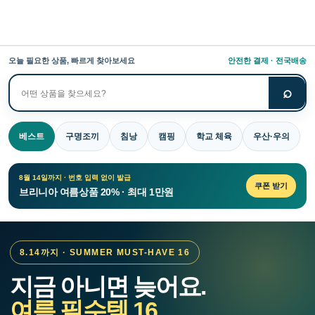
오늘 필요한 상품, 빠르게 찾아보세요
안전한 결제 · 전국배송
⌕
상
품
검
베스트
구명조끼
침낭
캠핑
학교 체육
우산·우의
색
8월 14일까지 · 번호 입력 없이 발급
쿠폰 받기
브리니아 여름상품 20% · 최대 1만원
8.14까지 · SUMMER MUST-HAVE 16
지금 아니면 늦어요.
여름 필수템 16