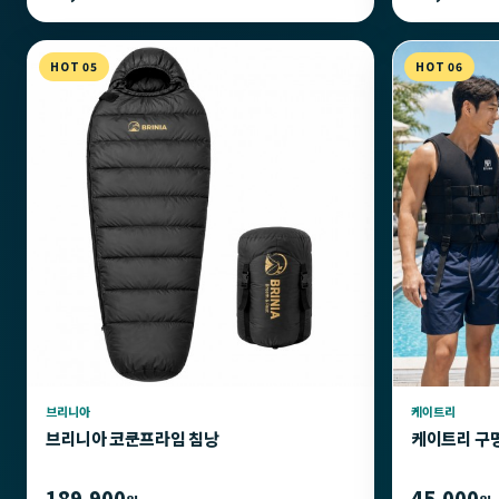
HOT 05
HOT 06
브리니아
케이트리
브리니아 코쿤프라임 침낭
케이트리 구
189,900
45,000