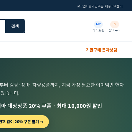
로그인
회원가입
주문·배송
고객센터
MY
0
검색
마이쇼핑
장바구니
기관구매 문자상담
부터 캠핑·장마·차량용품까지, 지금 가장 필요한 아이템만 한자
모았습니다.
아 대상상품 20% 쿠폰 · 최대 10,000원 할인
호 없이 20% 쿠폰 받기 →