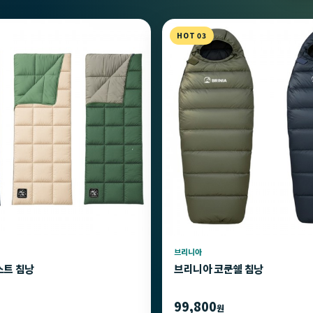
HOT 03
브리니아
스트 침낭
브리니아 코쿤쉘 침낭
99,800
원