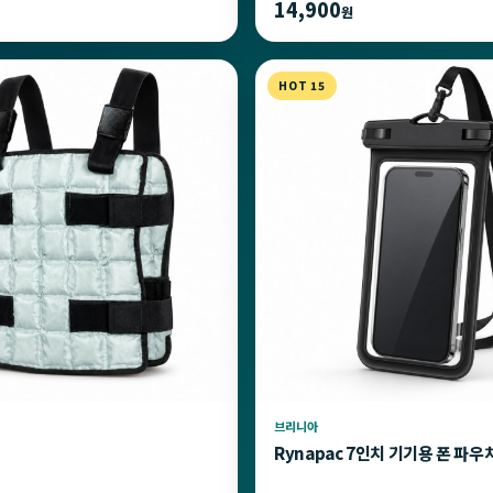
14,900
원
HOT 15
브리니아
Rynapac 7인치 기기용 폰 파우