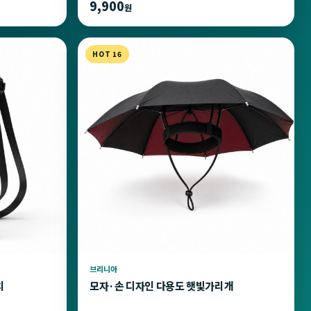
9,900
원
HOT 16
브리니아
치
모자·손 디자인 다용도 햇빛가리개