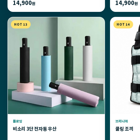
14,900
14,900
원
원
HOT 13
HOT 14
플로잉
브리니아
비소리 3단 전자동 우산
쿨링 조끼