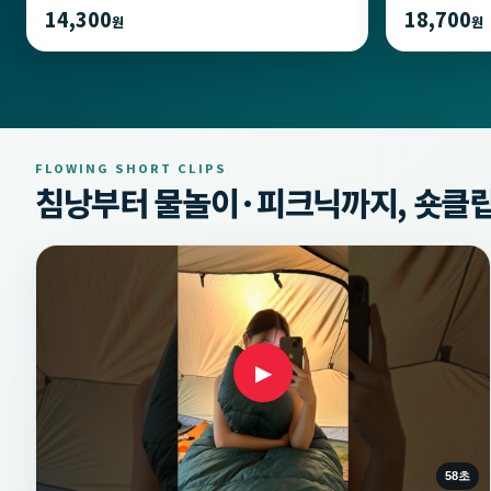
14,300
18,700
원
원
FLOWING SHORT CLIPS
침낭부터 물놀이·피크닉까지, 숏클립
▶
58초