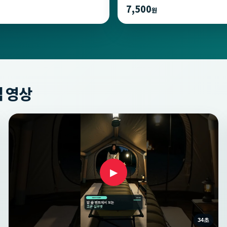
7,500
원
 영상
▶
34초