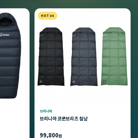
HOT 04
브리니아
브리니아 코쿤브리즈 침낭
99,800
원