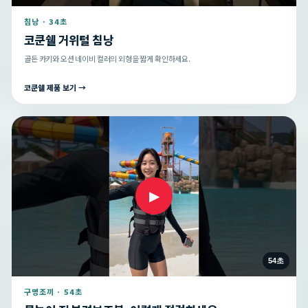
침낭 · 34초
코쿤쉘 거위털 침낭
골든 카키와 오션 네이비 컬러의 외형을 짧게 확인하세요.
코쿤쉘 제품 보기 →
▶
54초
구명조끼 · 54초