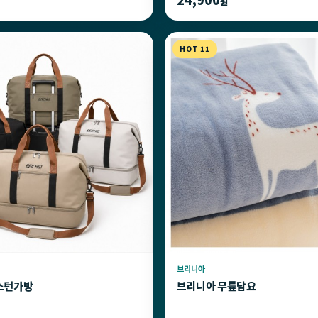
원
HOT 11
브리니아
스턴가방
브리니아 무릎담요