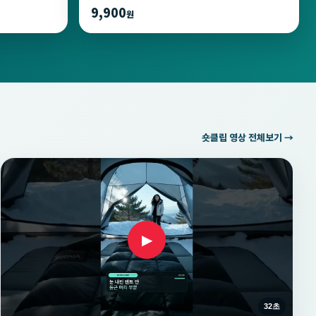
9,900
원
숏클립 영상 전체보기 →
▶
32초