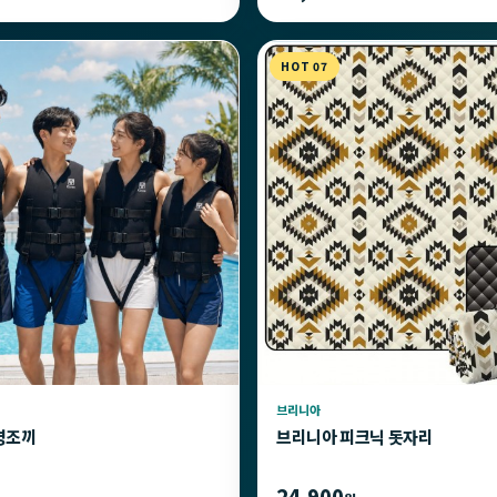
HOT 07
브리니아
명조끼
브리니아 피크닉 돗자리
24,900