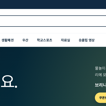
생활패션
우산
학교스포츠
자료실
숏클립 영상
물놀이
요.
리에 
브리니
쿠폰번