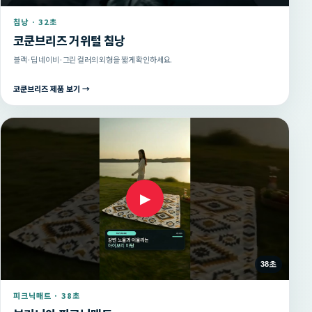
침낭 · 32초
코쿤브리즈 거위털 침낭
블랙·딥 네이비·그린 컬러의 외형을 짧게 확인하세요.
코쿤브리즈 제품 보기 →
▶
38초
피크닉매트 · 38초