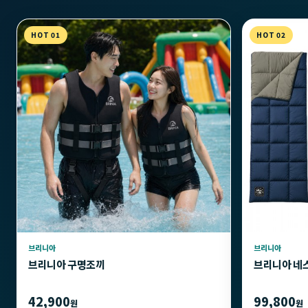
HOT 01
HOT 02
브리니아
브리니아
브리니아 구명조끼
브리니아 네
42,900
99,800
원
원