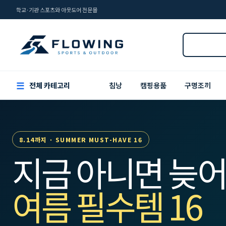
학교·기관 스포츠와 아웃도어 전문몰
☰
전체 카테고리
침낭
캠핑용품
구명조끼
8.14까지 · SUMMER MUST-HAVE 16
지금 아니면 늦어
여름 필수템 16