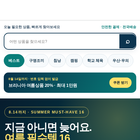
오늘 필요한 상품, 빠르게 찾아보세요
안전한 결제 · 전국배송
⌕
상
품
검
베스트
구명조끼
침낭
캠핑
학교 체육
우산·우의
색
8월 14일까지 · 번호 입력 없이 발급
쿠폰 받기
브리니아 여름상품 20% · 최대 1만원
8.14까지 · SUMMER MUST-HAVE 16
지금 아니면 늦어요.
여름 필수템 16