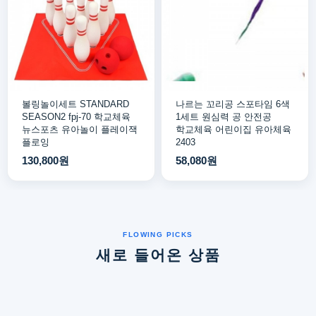
볼링놀이세트 STANDARD
나르는 꼬리공 스포타임 6색
SEASON2 fpj-70 학교체육
1세트 원심력 공 안전공
뉴스포츠 유아놀이 플레이잭
학교체육 어린이집 유아체육
플로잉
2403
130,800원
58,080원
새로 들어온 상품