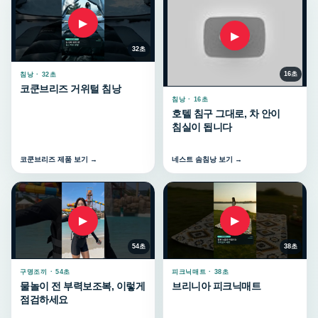
▶
▶
32초
16초
침낭 · 32초
코쿤브리즈 거위털 침낭
침낭 · 16초
호텔 침구 그대로, 차 안이
침실이 됩니다
코쿤브리즈 제품 보기 →
네스트 솜침낭 보기 →
▶
▶
54초
38초
구명조끼 · 54초
피크닉매트 · 38초
물놀이 전 부력보조복, 이렇게
브리니아 피크닉매트
점검하세요