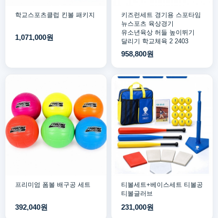
학교스포츠클럽 킨볼 패키지
키즈런세트 경기용 스포타임
뉴스포츠 육상경기
유소년육상 허들 높이뛰기
1,071,000원
달리기 학교체육 2 2403
958,800원
프리미엄 폼볼 배구공 세트
티볼세트+베이스세트 티볼공
티볼글러브
392,040원
231,000원