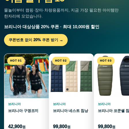
물놀이부터 캠핑·장마·차량용품까지, 지금 가장 필요한 아이템만
한자리에 모았습니다.
브리니아 대상상품 20% 쿠폰 · 최대 10,000원 할인
쿠폰번호 없이 20% 쿠폰 받기 →
HOT 01
HOT 02
HOT 03
브리니아
브리니아
브리니아
브리니아 구명조끼
브리니아 네스트 침낭
브리니아 코쿤쉘 
42,900
99,800
99,800
원
원
원