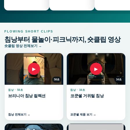
FLOWING SHORT CLIPS
침낭부터 물놀이·피크닉까지, 숏클립 영상
숏클립 영상 전체보기 →
▶
▶
58초
34초
침낭 · 58초
침낭 · 34초
브리니아 침낭 컬렉션
코쿤쉘 거위털 침낭
침낭 전체보기 →
코쿤쉘 제품 보기 →