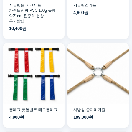
저글링볼 3개1세트
저글링스카프
가죽느낌의 PVC 100g 둘레
4,900원
약21cm 집중력 향상
두뇌발달
10,400원
플래그 풋볼벨트 태그플래그
사방향 줄다리기줄
4,900원
189,000원