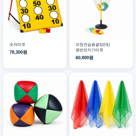
숫자타겟
피칭연습용골망(대)
원반던지기타겟
78,300원
60,800원