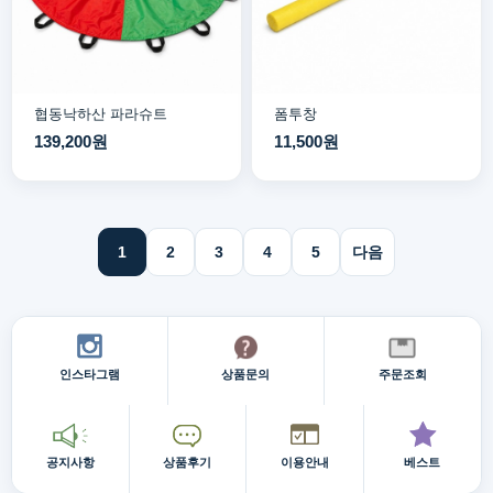
협동낙하산 파라슈트
폼투창
139,200원
11,500원
1
2
3
4
5
다음
인스타그램
상품문의
주문조회
공지사항
상품후기
이용안내
베스트