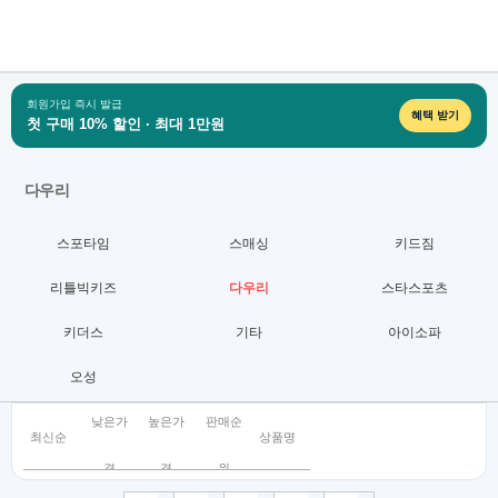
회원가입 즉시 발급
혜택 받기
첫 구매 10% 할인 · 최대 1만원
다우리
스포타임
스매싱
키드짐
리틀빅키즈
다우리
스타스포츠
키더스
기타
아이소파
오성
낮은가
높은가
판매순
최신순
상품명
격
격
위