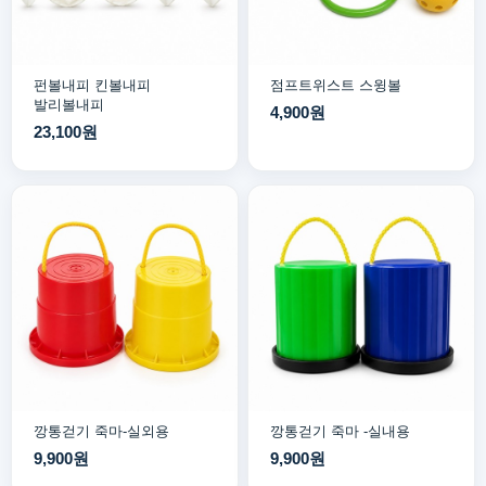
펀볼내피 킨볼내피
점프트위스트 스윙볼
발리볼내피
4,900원
23,100원
깡통걷기 죽마-실외용
깡통걷기 죽마 -실내용
9,900원
9,900원