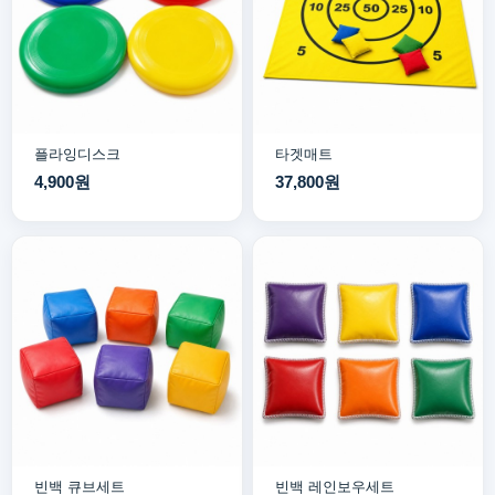
플라잉디스크
타겟매트
4,900원
37,800원
빈백 큐브세트
빈백 레인보우세트