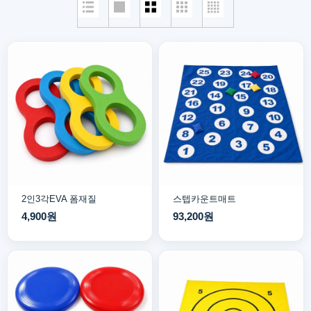
2인3각EVA 폼재질
스텝카운트매트
4,900원
93,200원