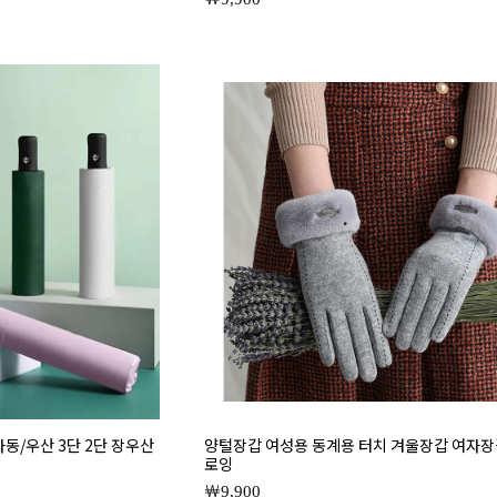
자동/우산 3단 2단 장우산
양털장갑 여성용 동계용 터치 겨울장갑 여자장
로잉
9,900