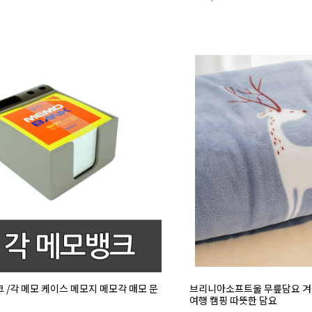
 /각 메모 케이스 메모지 메모각 매모 문
브리니아소프트울 무릎담요 겨울
여행 캠핑 따뜻한 담요