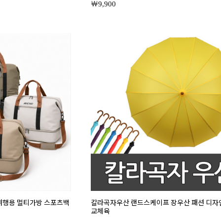
9,900
여행용 멀티가방 스포츠백
칼라곡자우산 랜드스케이프 장우산 패션 디자인
교체육