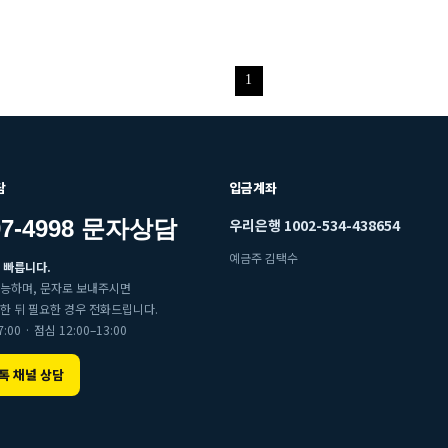
1
담
입금계좌
997-4998 문자상담
우리은행 1002-534-438654
예금주 김택수
 빠릅니다.
가능하며, 문자로 보내주시면
한 뒤 필요한 경우 전화드립니다.
:00 · 점심 12:00–13:00
톡 채널 상담