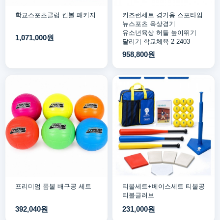
학교스포츠클럽 킨볼 패키지
키즈런세트 경기용 스포타임
뉴스포츠 육상경기
유소년육상 허들 높이뛰기
1,071,000원
달리기 학교체육 2 2403
958,800원
프리미엄 폼볼 배구공 세트
티볼세트+베이스세트 티볼공
티볼글러브
392,040원
231,000원