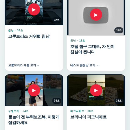
▶
▶
32초
16초
침낭 · 32초
코쿤브리즈 거위털 침낭
침낭 · 16초
호텔 침구 그대로, 차 안이
침실이 됩니다
코쿤브리즈 제품 보기 →
네스트 솜침낭 보기 →
▶
▶
54초
38초
구명조끼 · 54초
피크닉매트 · 38초
물놀이 전 부력보조복, 이렇게
브리니아 피크닉매트
점검하세요