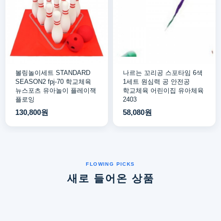
볼링놀이세트 STANDARD
나르는 꼬리공 스포타임 6색
SEASON2 fpj-70 학교체육
1세트 원심력 공 안전공
뉴스포츠 유아놀이 플레이잭
학교체육 어린이집 유아체육
플로잉
2403
130,800원
58,080원
새로 들어온 상품