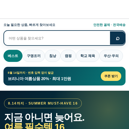
오늘 필요한 상품, 빠르게 찾아보세요
안전한 결제 · 전국배송
⌕
상
품
검
베스트
구명조끼
침낭
캠핑
학교 체육
우산·우의
색
8월 14일까지 · 번호 입력 없이 발급
쿠폰 받기
브리니아 여름상품 20% · 최대 1만원
8.14까지 · SUMMER MUST-HAVE 16
지금 아니면 늦어요.
여름 필수템 16