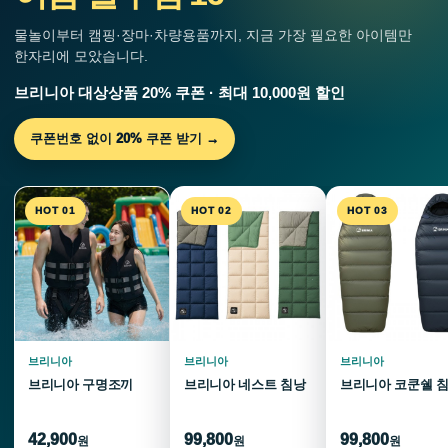
물놀이부터 캠핑·장마·차량용품까지, 지금 가장 필요한 아이템만
한자리에 모았습니다.
브리니아 대상상품 20% 쿠폰 · 최대 10,000원 할인
쿠폰번호 없이 20% 쿠폰 받기 →
HOT 01
HOT 02
HOT 03
브리니아
브리니아
브리니아
브리니아 구명조끼
브리니아 네스트 침낭
브리니아 코쿤쉘 
42,900
99,800
99,800
원
원
원