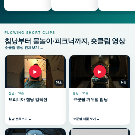
FLOWING SHORT CLIPS
침낭부터 물놀이·피크닉까지, 숏클립 영상
숏클립 영상 전체보기 →
▶
▶
58초
34초
침낭 · 58초
침낭 · 34초
브리니아 침낭 컬렉션
코쿤쉘 거위털 침낭
침낭 전체보기 →
코쿤쉘 제품 보기 →