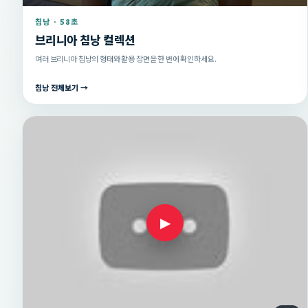
침낭 · 58초
브리니아 침낭 컬렉션
여러 브리니아 침낭의 형태와 활용 장면을 한 번에 확인하세요.
침낭 전체보기 →
▶