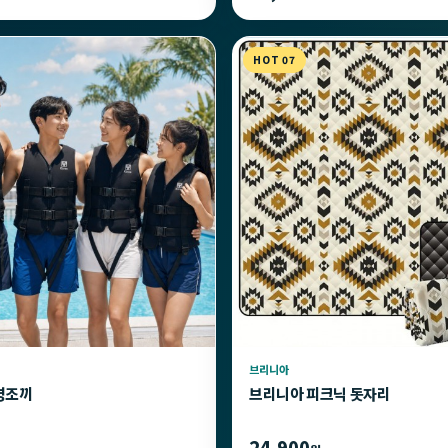
HOT 07
브리니아
명조끼
브리니아 피크닉 돗자리
24,900