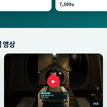
7,500
원
 영상
▶
34초