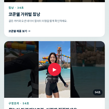
침낭 · 34초
코쿤쉘 거위털 침낭
골든 카키와 오션 네이비 컬러의 외형을 짧게 확인하세요.
코쿤쉘 제품 보기 →
▶
54초
구명조끼 · 54초