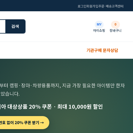
로그인
회원가입
주문·배송
고객센터
MY
0
검색
마이쇼핑
장바구니
기관구매 문자상담
부터 캠핑·장마·차량용품까지, 지금 가장 필요한 아이템만 한자
모았습니다.
아 대상상품 20% 쿠폰 · 최대 10,000원 할인
호 없이 20% 쿠폰 받기 →