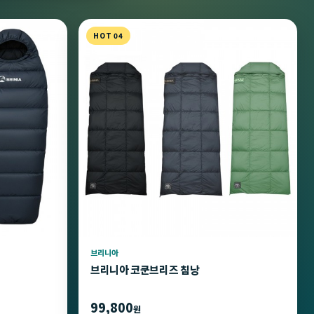
HOT 04
브리니아
브리니아 코쿤브리즈 침낭
99,800
원