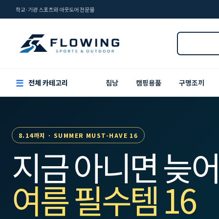
학교·기관 스포츠와 아웃도어 전문몰
☰
전체 카테고리
침낭
캠핑용품
구명조끼
8.14까지 · SUMMER MUST-HAVE 16
지금 아니면 늦어
여름 필수템 16