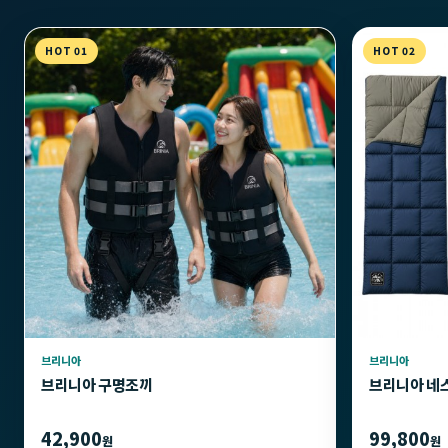
HOT 01
HOT 02
브리니아
브리니아
브리니아 구명조끼
브리니아 네
42,900
99,800
원
원