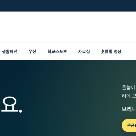
생활패션
우산
학교스포츠
자료실
숏클립 영상
물놀이
요.
리에 
브리니
쿠폰번