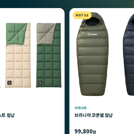
HOT 03
브리니아
스트 침낭
브리니아 코쿤쉘 침낭
99,800
원