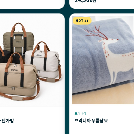
원
HOT 11
브리니아
스턴가방
브리니아 무릎담요