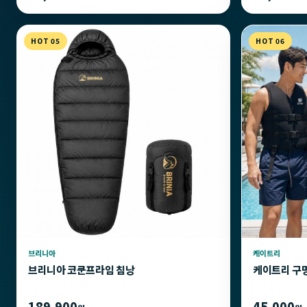
HOT 05
HOT 06
브리니아
케이트리
브리니아 코쿤프라임 침낭
케이트리 구
189,900
45,000