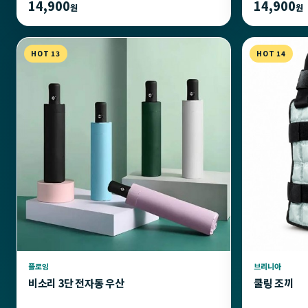
14,900
14,900
원
원
HOT 13
HOT 14
플로잉
브리니아
비소리 3단 전자동 우산
쿨링 조끼