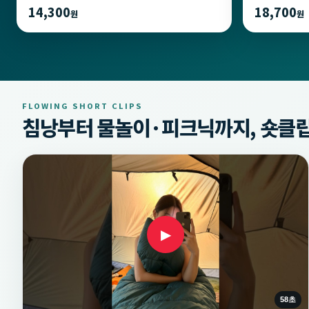
14,300
18,700
원
원
FLOWING SHORT CLIPS
침낭부터 물놀이·피크닉까지, 숏클립
▶
58초