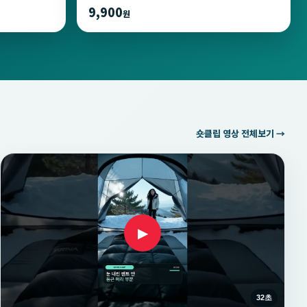
9,900
원
숏클립 영상 전체보기 →
▶
32초