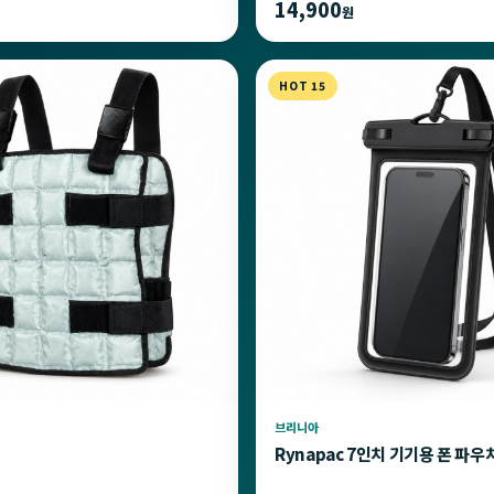
14,900
원
HOT 15
브리니아
Rynapac 7인치 기기용 폰 파우