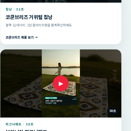
침낭 · 32초
코쿤브리즈 거위털 침낭
블랙·딥 네이비·그린 컬러의 외형을 짧게 확인하세요.
코쿤브리즈 제품 보기 →
▶
38초
피크닉매트 · 38초