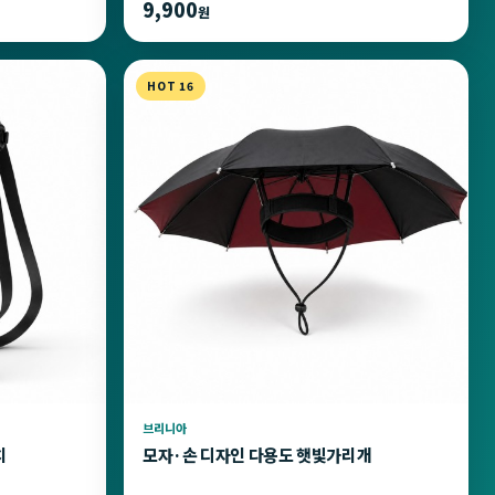
9,900
원
HOT 16
브리니아
치
모자·손 디자인 다용도 햇빛가리개