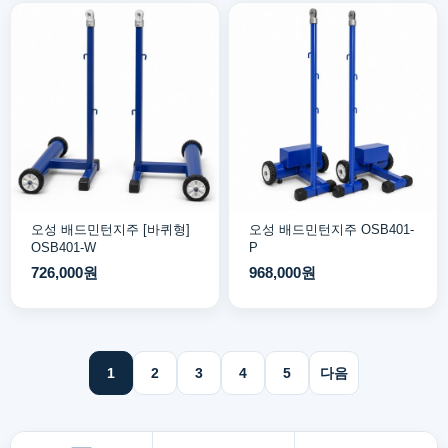
오성 배드민턴지주 [바퀴형]
오성 배드민턴지주 OSB401-
OSB401-W
P
726,000원
968,000원
1
2
3
4
5
다음