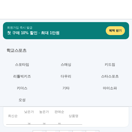
회원가입 즉시 발급
혜택 받기
첫 구매 10% 할인 · 최대 1만원
학교스포츠
스포타임
스매싱
키드짐
리틀빅키즈
다우리
스타스포츠
키더스
기타
아이소파
오성
낮은가
높은가
판매순
최신순
상품명
격
격
위