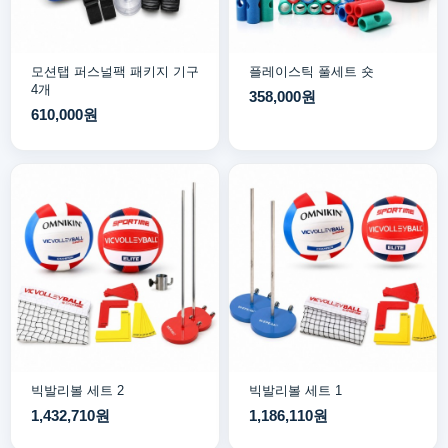
모션탭 퍼스널팩 패키지 기구
플레이스틱 풀세트 숏
4개
358,000원
610,000원
빅발리볼 세트 2
빅발리볼 세트 1
1,432,710원
1,186,110원