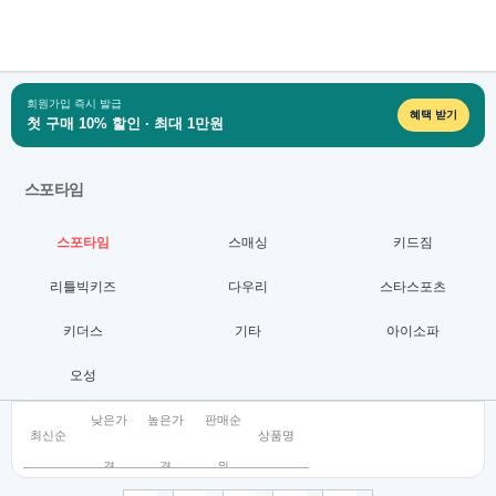
회원가입 즉시 발급
혜택 받기
첫 구매 10% 할인 · 최대 1만원
스포타임
스포타임
스매싱
키드짐
리틀빅키즈
다우리
스타스포츠
키더스
기타
아이소파
오성
낮은가
높은가
판매순
최신순
상품명
격
격
위