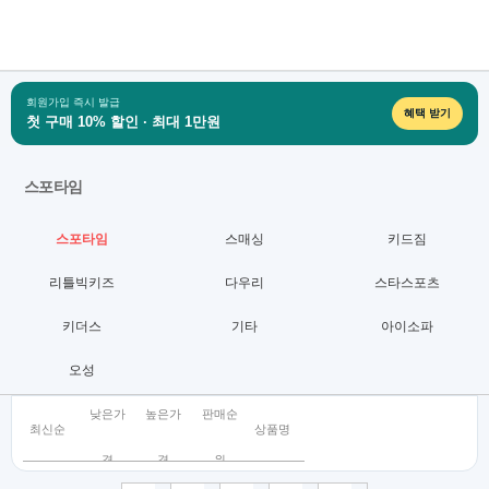
회원가입 즉시 발급
혜택 받기
첫 구매 10% 할인 · 최대 1만원
스포타임
스포타임
스매싱
키드짐
리틀빅키즈
다우리
스타스포츠
키더스
기타
아이소파
오성
낮은가
높은가
판매순
최신순
상품명
격
격
위